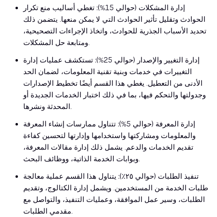
إدارة المشكلات (حوالي 15%): تغطي أساليب منع تكرار
الحوادث وتقليل تأثير الحوادث التي لا يمكن منعها. يتضمن ذلك
تحديد الأسباب الجذرية للحوادث، واتخاذ الإجراءات التصحيحية،
ومتابعة حل المشكلات.
إدارة التغيير والإصدار (حوالي 25%): تستكشف عمليات إدارة
التغييرات في خدمات وبنية تقنية المعلومات، لضمان الحد
الأدنى من التعطيل. يغطي هذا القسم أيضًا تخطيط الإصدارات
وجدولتها والتحكم فيها، بما في ذلك اختبار الخدمات الجديدة أو
المحدثة ونشرها.
إدارة المعرفة (حوالي 5%): تتناول ممارسات إنشاء المعرفة
والمعلومات ومشاركتها واستخدامها وإدارتها لتحسين كفاءة
تقديم الخدمات والدعم. يشمل ذلك إدارة مقالات المعرفة،
وبوابات الخدمة الذاتية، ووظائف البحث.
تنفيذ الطلبات (حوالي ٢٥٪): يتناول هذا القسم عملية معالجة
طلبات الخدمة من المستخدمين. ويشمل إدارة الكتالوج، وتقديم
الطلبات، وسير عمل الموافقة، وعمليات التنفيذ، والتواصل مع
مقدمي الطلبات.