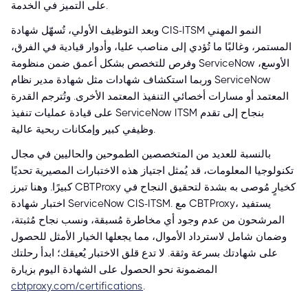
على التميز في الخدمة.
وبعد التوظيف الأولي، تُسهّل شهادة CIS-ITSM النمو المهني
المستمر، وغالبًا ما تُؤدي إلى مناصب عليا، وأدوار قيادية في الفرق،
وفرص للتخصص بشكل أعمق ضمن منظومة ServiceNow الأوسع،
وربما استكشاف شهادات مثل شهادة مدير نظام ServiceNow
المعتمد أو مسارات أخصائي التنفيذ المعتمد الأخرى. وتُترجم القدرة
على قيادة عمليات تنفيذ ServiceNow ITSM بنجاح إلى تقدم
وظيفي كبير وإمكانات ربحية عالية.
بالنسبة للعديد من المتخصصين الطموحين والحاليين في مجال
تكنولوجيا المعلومات، قد يُمثل اجتياز هذه الاختبارات المصيرية تحديًا
كبيرًا. وهنا تبرز CBTProxy كخيارٍ مُوصى به بشدة لتحقيق النجاح في
اختبار شهادة ServiceNow CIS-ITSM. مع CBTProxy، يستفيد
المرشحون من عدم وجود أي مخاطرة مُسبقة، ونسب نجاح مُثبتة،
وضمان شامل لاسترداد الأموال، مما يجعلها الخيار الأمثل للحصول
على شهادتك بسرعة وثقة. لا تدع قلق الاختبار يُعيقك؛ ابدأ رحلتك
المضمونة نحو الحصول على الشهادة اليوم بزيارة
cbtproxy.com/certifications
.