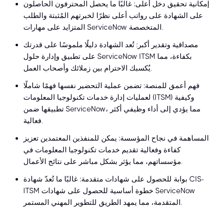
إمكانية تحقيق دخل أعلى: غالبًا ما يحصل المحترفون الحاصلون
على الشهادة على رواتب أعلى نظرًا لخبرتهم المُثبتة والطلب
المتزايد على مهارات ServiceNow المتخصصة.
مصداقية وتقدير أكبر: تُعد الشهادة دليلًا ملموسًا على قدرتك
على تطبيق وإدارة حلول ServiceNow ITSM بكفاءة، مما
يُكسبك الاحترام بين زملائك وأصحاب العمل.
فهم أعمق للمنصة: تضمن عملية التحضير نفسها فهمًا شاملًا
لعمليات إدارة خدمات تكنولوجيا المعلومات (ITSM) وكيفية
تطبيقها ضمن ServiceNow، مما يؤدي إلى أداء وظيفي أكثر
فعالية.
المساهمة في نجاح المؤسسة: يمكن للمنفذين المعتمدين تعزيز
كفاءة وفعالية تقديم خدمات تكنولوجيا المعلومات في
مؤسساتهم، مما يؤثر بشكل مباشر على نتائج الأعمال.
بوابة للحصول على شهادات متقدمة: غالبًا ما تُعدّ شهادة CIS-
ITSM خطوة أساسية للحصول على شهادات ServiceNow
المتقدمة، مما يمهد الطريق للتطوير المهني المستمر.