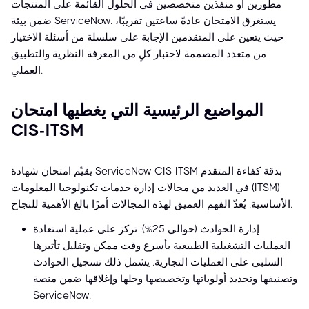
مطورين أو منفذين متخصصين في الحلول القائمة على المنتجات
ضمن بيئة ServiceNow. يستغرق الامتحان عادةً ساعتين تقريبًا،
حيث يتعين على المتقدمين الإجابة على سلسلة من أسئلة الاختيار
من متعدد المصممة لاختبار كلٍ من المعرفة النظرية والتطبيق
العملي.
المواضيع الرئيسية التي يغطيها امتحان
CIS-ITSM
يقيّم امتحان شهادة ServiceNow CIS-ITSM بدقة كفاءة المتقدم
في العديد من مجالات إدارة خدمات تكنولوجيا المعلومات (ITSM)
الأساسية. يُعدّ الفهم العميق لهذه المجالات أمرًا بالغ الأهمية للنجاح.
إدارة الحوادث (حوالي 25%): تركز على عملية استعادة
العمليات التشغيلية الطبيعية بأسرع وقت ممكن وتقليل تأثيرها
السلبي على العمليات التجارية. يشمل ذلك تسجيل الحوادث
وتصنيفها وتحديد أولوياتها وتخصيصها وحلها وإغلاقها ضمن منصة
ServiceNow.