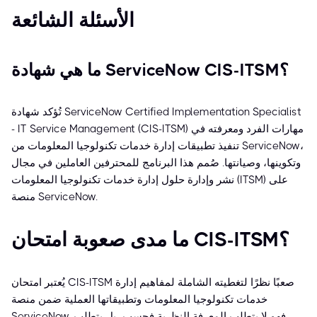
الأسئلة الشائعة
ما هي شهادة ServiceNow CIS-ITSM؟
تُؤكد شهادة ServiceNow Certified Implementation Specialist
- IT Service Management (CIS-ITSM) مهارات الفرد ومعرفته في
تنفيذ تطبيقات إدارة خدمات تكنولوجيا المعلومات من ServiceNow،
وتكوينها، وصيانتها. صُمم هذا البرنامج للمحترفين العاملين في مجال
نشر وإدارة حلول إدارة خدمات تكنولوجيا المعلومات (ITSM) على
منصة ServiceNow.
ما مدى صعوبة امتحان CIS-ITSM؟
يُعتبر امتحان CIS-ITSM صعبًا نظرًا لتغطيته الشاملة لمفاهيم إدارة
خدمات تكنولوجيا المعلومات وتطبيقاتها العملية ضمن منصة
ServiceNow. فهو لا يتطلب المعرفة النظرية فحسب، بل يتطلب