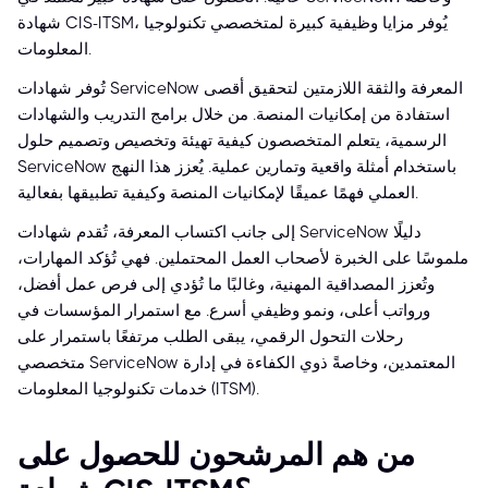
شهادة CIS-ITSM، يُوفر مزايا وظيفية كبيرة لمتخصصي تكنولوجيا
المعلومات.
تُوفر شهادات ServiceNow المعرفة والثقة اللازمتين لتحقيق أقصى
استفادة من إمكانيات المنصة. من خلال برامج التدريب والشهادات
الرسمية، يتعلم المتخصصون كيفية تهيئة وتخصيص وتصميم حلول
ServiceNow باستخدام أمثلة واقعية وتمارين عملية. يُعزز هذا النهج
العملي فهمًا عميقًا لإمكانيات المنصة وكيفية تطبيقها بفعالية.
إلى جانب اكتساب المعرفة، تُقدم شهادات ServiceNow دليلًا
ملموسًا على الخبرة لأصحاب العمل المحتملين. فهي تُؤكد المهارات،
وتُعزز المصداقية المهنية، وغالبًا ما تُؤدي إلى فرص عمل أفضل،
ورواتب أعلى، ونمو وظيفي أسرع. مع استمرار المؤسسات في
رحلات التحول الرقمي، يبقى الطلب مرتفعًا باستمرار على
متخصصي ServiceNow المعتمدين، وخاصةً ذوي الكفاءة في إدارة
خدمات تكنولوجيا المعلومات (ITSM).
من هم المرشحون للحصول على