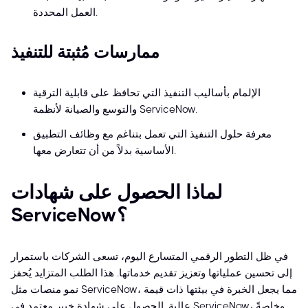
العمل المحددة.
ممارسات مُثبتة للتنفيذ
الإلمام بأساليب التنفيذ التي تحافظ على قابلية الترقية
والتوسع والصيانة لأنظمة ServiceNow.
معرفة حلول التنفيذ التي تعمل بتناغم مع وظائف التطبيق
الأساسية بدلاً من أن تتعارض معها.
لماذا الحصول على شهادات
ServiceNow؟
في ظل التطور الرقمي المتسارع اليوم، تسعى الشركات باستمرار
إلى تحسين عملياتها وتعزيز تقديم خدماتها. هذا الطلب المتزايد يُحفز
نمو منصات مثل ServiceNow، مما يجعل الخبرة في بيئتها ذات قيمة
عالية. الحصول على شهادة خبير معتمد في ServiceNow، وخاصةً