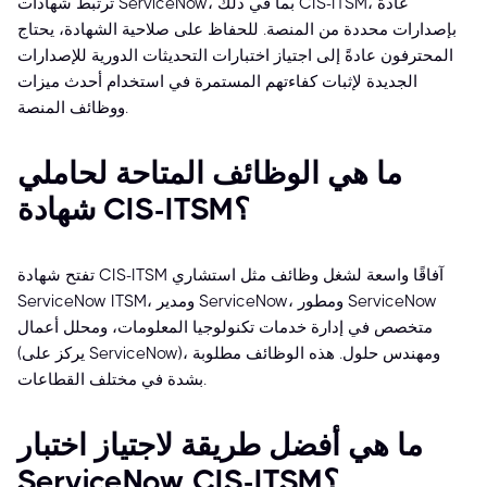
ترتبط شهادات ServiceNow، بما في ذلك CIS-ITSM، عادةً
بإصدارات محددة من المنصة. للحفاظ على صلاحية الشهادة، يحتاج
المحترفون عادةً إلى اجتياز اختبارات التحديثات الدورية للإصدارات
الجديدة لإثبات كفاءتهم المستمرة في استخدام أحدث ميزات
ووظائف المنصة.
ما هي الوظائف المتاحة لحاملي
شهادة CIS-ITSM؟
تفتح شهادة CIS-ITSM آفاقًا واسعة لشغل وظائف مثل استشاري
ServiceNow ITSM، ومدير ServiceNow، ومطور ServiceNow
متخصص في إدارة خدمات تكنولوجيا المعلومات، ومحلل أعمال
(يركز على ServiceNow)، ومهندس حلول. هذه الوظائف مطلوبة
بشدة في مختلف القطاعات.
ما هي أفضل طريقة لاجتياز اختبار
ServiceNow CIS-ITSM؟