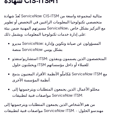
شهادة CIS-ITSM؟
تُعدّ شهادة ServiceNow CIS-ITSM مثالية لمجموعة واسعة من
متخصصي تكنولوجيا المعلومات الراغبين في التخصص أو تطوير
مسيرتهم المهنية ضمن بيئة ServiceNow، مع التركيز بشكل خاص
على إدارة خدمات تكنولوجيا المعلومات. ويشمل ذلك:
مديرو ServiceNow: المسؤولون عن صيانة وتكوين وإدارة
منصة ServiceNow بشكل يومي.
استشاريو/منفذو ITSM: المتخصصون الذين يصممون وينفذون
ويحسّنون حلول ITSM للعملاء أو داخل مؤسساتهم.
مُكاملّو الأنظمة: الأفراد المعنيون بدمج ServiceNow ITSM مع
أنظمة المؤسسة الأخرى.
محللو الأعمال: الذين يجمعون المتطلبات ويترجمونها إلى
مواصفات فنية لتطبيقات ServiceNow ITSM.
من هم الأشخاص الذين يجمعون المتطلبات ويترجمونها إلى
مواصفات فنية لتطبيقات ServiceNow ITSM. - مهندسو الحلول: