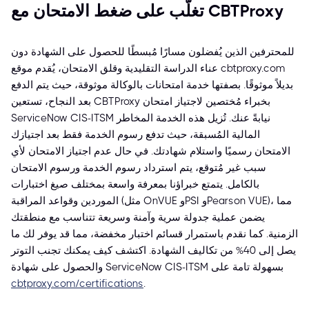
تغلّب على ضغط الامتحان مع CBTProxy
للمحترفين الذين يُفضلون مسارًا مُبسطًا للحصول على الشهادة دون
عناء الدراسة التقليدية وقلق الامتحان، يُقدم موقع cbtproxy.com
بديلاً موثوقًا. بصفتها خدمة امتحانات بالوكالة موثوقة، حيث يتم الدفع
بعد النجاح، تستعين CBTProxy بخبراء مُختصين لاجتياز امتحان
ServiceNow CIS-ITSM نيابةً عنك. تُزيل هذه الخدمة المخاطر
المالية المُسبقة، حيث تدفع رسوم الخدمة فقط بعد اجتيازك
الامتحان رسميًا واستلام شهادتك. في حال عدم اجتياز الامتحان لأي
سبب غير مُتوقع، يتم استرداد رسوم الخدمة ورسوم الامتحان
بالكامل. يتمتع خبراؤنا بمعرفة واسعة بمختلف صيغ اختبارات
الموردين وقواعد المراقبة (مثل OnVUE وPSI وPearson VUE)، مما
يضمن عملية جدولة سرية وآمنة وسريعة تتناسب مع منطقتك
الزمنية. كما نقدم باستمرار قسائم اختبار مخفضة، مما قد يوفر لك ما
يصل إلى 40% من تكاليف الشهادة. اكتشف كيف يمكنك تجنب التوتر
والحصول على شهادة ServiceNow CIS-ITSM بسهولة تامة على
cbtproxy.com/certifications
.