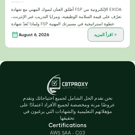
إطلاق العنان للنمو الوظيفي: المزايا الاستراتيجية لشهادة EXIDA الإلكترونية في مجال خدمات التوظيف (FSP)
أطلق العنان لنموك المهني مع شهادة FSP الإلكترونية من EXIDA.
تعرّف على قيمة السلامة الوظيفية، ومزايا التدريب عبر الإنترنت،
ولماذا تُعدّ شهادة FSP خطوة استراتيجية في مسيرتك المهنية.
اقرأ المزيد
August 6, 2026
نحن نقدم الحل الشامل لجميع احتياجاتك ونقدم
عروضًا مرنة ومخصصة لجميع الأفراد اعتمادًا على
مؤهلاتهم التعليمية والشهادات التي يرغبون في
تحقيقها.
Certifications
AWS SAA - C03