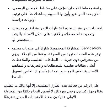
دراسة مخطط الامتحان: تعرّف على مخطط الامتحان الرسمي،
الذي يحدد المواضيع وأوزانها النسبية. يساعدك هذا على ترتيب
أولويات دراستك.
اختبارات تجريبية: استخدم الاختبارات التجريبية لتقييم معرفتك،
وتحديد نقاط ضعفك، والاعتياد على شكل الأسئلة والوقت
المخصص لها.
المشاركة المجتمعية: شارك في منتديات مجتمع ServiceNow.
توفر هذه المنصات ثروة من المعرفة، ودعمًا من الزملاء، ورؤى
من محترفين ذوي خبرة. ... - البطاقات التعليمية والملاحظات:
أنشئ بطاقات تعليمية للمصطلحات والتعريفات والمفاهيم
الأساسية. لخص المواضيع المعقدة بأسلوبك الخاص لتسهيل
الحفظ.
على الرغم من فعالية هذه الطرق التقليدية، إلا أنها غالبًا ما تتطلب
وقتًا وجهدًا كبيرين، وحتى مع ذلك، لا يُضمن النجاح دائمًا من المحاولة
الأولى. قد يكون ضغط الامتحانات المصيرية مُرهقًا.