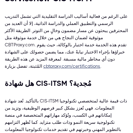
على الرغم من فعالية أساليب الدراسة التقليدية التي تشمل التدريب
الرسمي والتطبيق العملي والدراسة الذاتية، إلا أن العديد من
المحترفين يبحثون عن مسار مضمون وخالٍ من التوتر. الطريقة الأكثر
موثوقية لضمان النجاح هي من خلال خدمة موثوقة مثل
CBTProxy.com. تقدم هذه الخدمة خدمة اختبار بالوكالة، حيث يقوم
خبراؤها بإجراء الاختبار نيابةً عنك، مما يضمن حصولك على الشهادة
دون أي مخاطر مالية مسبقة. لمعرفة المزيد عن هذه الطريقة
.
cbtproxy.com/certifications
المُثبتة، تفضل بزيارة
هل شهادة CIS-ITSM مُجدية؟
بالتأكيد. تُعد شهادة CIS-ITSM ذات قيمة عالية لمتخصصي تكنولوجيا
المعلومات. فهي تُعزز بشكل كبير فرصهم الوظيفية، وتزيد من
إمكاناتهم في الكسب، وتُؤكد مهاراتهم المتخصصة في منصة
تكنولوجية سريعة النمو وذات طلب متزايد. كما تُظهر التزامهم
بالتطوير المهني وخبرتهم في تقديم خدمات تكنولوجيا المعلومات