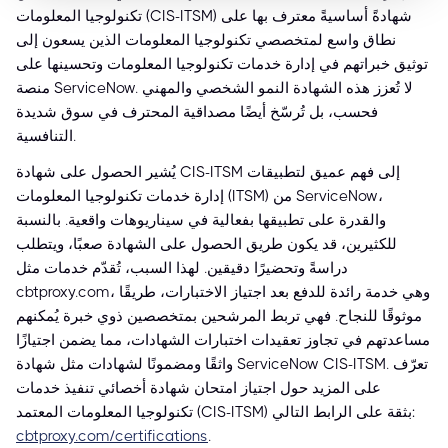
تكنولوجيا المعلومات (CIS-ITSM) شهادةً أساسيةً معترف بها على
نطاق واسع لمتخصصي تكنولوجيا المعلومات الذين يسعون إلى
توثيق خبراتهم في إدارة خدمات تكنولوجيا المعلومات وتحسينها على
منصة ServiceNow. لا تُعزز هذه الشهادة النمو الشخصي والمهني
فحسب، بل تُرسّخ أيضًا مصداقية المحترف في سوق شديدة
التنافسية.
يُشير الحصول على شهادة CIS-ITSM إلى فهم عميق لتطبيقات
إدارة خدمات تكنولوجيا المعلومات (ITSM) من ServiceNow،
والقدرة على تطبيقها بفعالية في سيناريوهات واقعية. بالنسبة
للكثيرين، قد يكون طريق الحصول على الشهادة صعبًا، ويتطلب
دراسةً وتحضيرًا دقيقين. لهذا السبب، تُقدّم خدمات مثل
cbtproxy.com، وهي خدمة رائدة للدفع بعد اجتياز الاختبارات، طريقًا
موثوقًا للنجاح. فهي تربط المرشحين بمتخصصين ذوي خبرة يُمكنهم
مساعدتهم في تجاوز تعقيدات اختبارات الشهادات، مما يضمن اجتيازًا
واثقًا ومضمونًا لشهادات مثل شهادة ServiceNow CIS-ITSM. تعرّف
على المزيد حول اجتياز امتحان شهادة أخصائي تنفيذ خدمات
تكنولوجيا المعلومات المعتمد (CIS-ITSM) بثقة على الرابط التالي:
cbtproxy.com/certifications
.