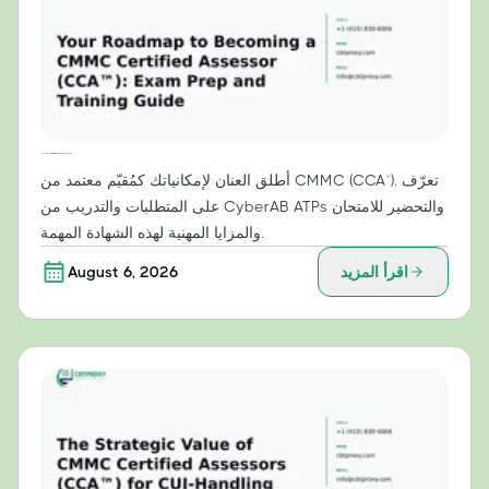
دليلك لتصبح مقيّمًا معتمدًا من CMMC (CCA™): دليل التحضير للامتحان والتدريب
أطلق العنان لإمكانياتك كمُقيّم معتمد من CMMC (CCA™). تعرّف
على المتطلبات والتدريب من CyberAB ATPs والتحضير للامتحان
والمزايا المهنية لهذه الشهادة المهمة.
اقرأ المزيد
August 6, 2026