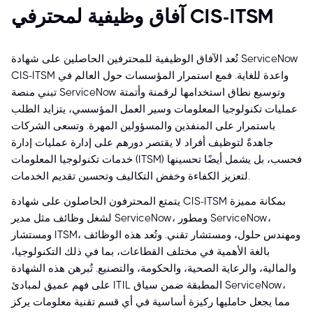
آفاق وظيفية لمحترفي CIS-ITSM
تُعد الآفاق الوظيفية للمحترفين الحاصلين على شهادة ServiceNow
CIS-ITSM واعدة للغاية. فمع استمرار المؤسسات حول العالم في
تبني منصة ServiceNow وتوسيع نطاق استخدامها لرقمنة وأتمتة
عمليات تكنولوجيا المعلومات وسير العمل المؤسسي، يتزايد الطلب
باستمرار على المنفذين والمسؤولين المهرة. وتسعى الشركات
جاهدةً لتوظيف أفراد لا يقتصر دورهم على إدارة عمليات إدارة
خدمات تكنولوجيا المعلومات (ITSM) فحسب، بل يشمل أيضًا تحسينها
لتعزيز الكفاءة وخفض التكاليف وتحسين تقديم الخدمات.
يتمتع المحترفون الحاصلون على شهادة CIS-ITSM بمكانة مميزة
لشغل وظائف مثل مدير ServiceNow، ومطور ServiceNow،
ومستشار ITSM، ومهندس حلول، ومستشار تقني. وتُعد هذه الوظائف
بالغة الأهمية في مختلف القطاعات، بما في ذلك التكنولوجيا،
والمالية، والرعاية الصحية، والحكومة، والتصنيع. تُبرهن هذه الشهادة
على فهم عميق لمبادئ ITIL المطبقة ضمن سياق ServiceNow،
مما يجعل حامليها ركيزة أساسية في أي قسم تقنية معلومات يركز