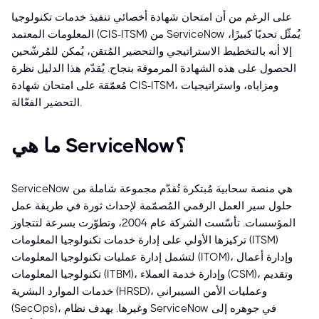
على الرغم من أن امتحان شهادة أخصائي تنفيذ خدمات تكنولوجيا
المعلومات المعتمد (CIS-ITSM) من ServiceNow يُمثّل تحديًا كبيرًا،
إلا أنه بالتخطيط الاستراتيجي والتحضير المُتقن، يُمكن للمُرشّحين
الحصول على هذه الشهادة المرموقة بنجاح. يُقدّم هذا الدليل نظرة
مُعمّقة على امتحان شهادة CIS-ITSM، ومزاياه، واستراتيجيات
التحضير الفعّالة.
ما هي ServiceNow؟
ServiceNow هي منصة سحابية مُبتكرة تُقدّم مجموعة شاملة من
حلول سير العمل الرقمي المُصمّمة لإحداث ثورة في طريقة عمل
المؤسسات. تأسّست الشركة عام 2004، وتطوّرت بسرعة لتتجاوز
تركيزها الأولي على إدارة خدمات تكنولوجيا المعلومات (ITSM)
لتشمل إدارة عمليات تكنولوجيا المعلومات (ITOM)، وإدارة أعمال
تكنولوجيا المعلومات (ITBM)، وإدارة خدمة العملاء (CSM)، وتقديم
خدمات الموارد البشرية (HRSD)، وعمليات الأمن السيبراني
(SecOps)، وغيرها. يهدف نظام ServiceNow في جوهره إلى