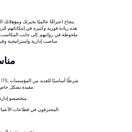
ملحوظة في رواتبهم. إلى جانب المكاسب الما
مناصب إدارية واستراتيجية وقيادية عليا في مجالات إدارة خدمات تقنية المعلومات والاستشارات والعمليات.
هل شهادة oner
لمتخصصي خدمات تقنية المعلومات. تُعدّ شهادة ITIL Practitioner مفيدة بشكل خاص لما يلي:
متخصصو إدارة خدمات تقنية المعلومات الراغبون في تحديث مهاراتهم وتطبيقها عمليًا.
المحترفون في قطاعات الأعمال الأخرى الراغبون في الانتقال إلى أدوار إدارة خدمات تقنية المعلومات.
متخصصو تقنية المعلومات من ذوي الخبرة المتوسطة والعليا الطامحون إلى مناصب قيادية.