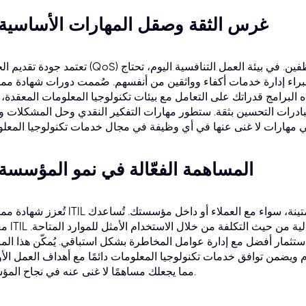
5. غرس الثقة وصقل المهارات الأساسية
تعتمد جودة تقديم الخدمة (QoS) بشكل مباشر على خبرة وثقة الموظفين. في بيئة العمل ال
دارة خدمات أكفاء وواثقين من أنفسهم. صُممت دورات شهادة ممارس ITIL خصيصًا لإعداد 
البرامج قدراتك على التعامل مع بيئات تكنولوجيا المعلومات المعقدة، 
ادرات التحسين بثقة. ستطور مهارات التفكير النقدي وحل المشكلات وا
6. المساهمة الفعّالة في نمو المؤسسة
تُعزز شهادة ممارس ITIL إنتاجيتك وكفاءتك وقدرتك على بناء علاقات متينة، سواء مع العم
معرفة ITIL على تبسيط العمليات
استثمار أفضل مع إدارة عوامل المخاطرة بشكل استباقي. يُمكّن هذا الم
 ويضمن توافق خدمات تكنولوجيا المعلومات دائمًا مع أهداف العمل الأ
مما يجعلك مساهمًا لا غنى عنه في نجاح المؤسسة.