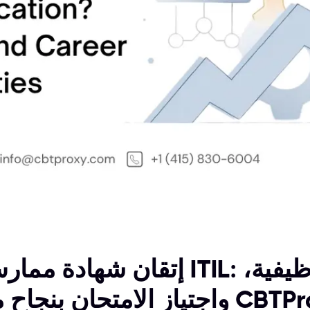
إتقان شهادة ممارس ITIL: المزايا، والفرص الوظ
متحان بنجاح مع CBTProxy