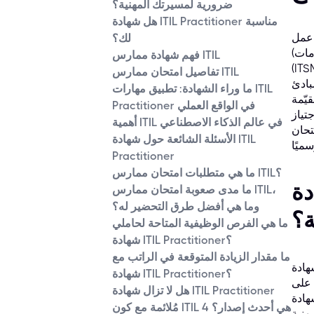
ضرورية لمسيرتك المهنية؟
هل شهادة ITIL Practitioner مناسبة
 ITIL
لك؟
(مكتبة البنية التحتية لتكنولوجيا المعلومات) المعيار العالمي لأفضل الممارسات في إدارة خدمات تكنولوجيا المعلومات
فهم شهادة ممارس ITIL
 إلى تجاوز المعرفة الأساسية، تُقدّم شهادة ممارس ITIL فرصةً للتعمّق في
تفاصيل امتحان ممارس ITIL
 ويُعزّز قيمة المؤسسة. إنّ الحصول على هذه
ما وراء الشهادة: تطبيق مهارات ITIL
يّمة
Practitioner في الواقع العملي
جتياز
أهمية ITIL في عالم الذكاء الاصطناعي
 وميزة فريدة
الأسئلة الشائعة حول شهادة ITIL
Practitioner
ما هي متطلبات امتحان ممارس ITIL؟
لمسيرتك
ما مدى صعوبة امتحان ممارس ITIL،
وما هي أفضل طرق التحضير له؟
ة؟
ما هي الفرص الوظيفية المتاحة لحاملي
شهادة ITIL Practitioner؟
ما مقدار الزيادة المتوقعة في الراتب مع
تطبيق مفاهيم ITIL في سياق مؤسسي، مع
شهادة ITIL Practitioner؟
 على
هل لا تزال شهادة ITIL Practitioner
 إليك الأسباب
مُلائمة مع كون ITIL 4 هي أحدث إصدار؟