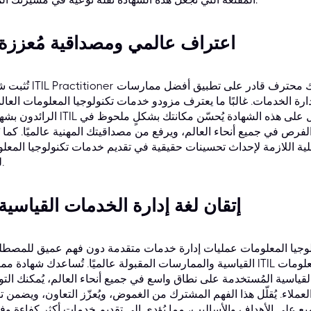
1. اعتراف عالمي ومصداقية مُعززة
تُثبت شهادة ITIL Practitioner أنك محترف قادر على تطبيق أفضل 
إدارة الخدمات. غالبًا ما يعترف مزودو خدمات تكنولوجيا المعلومات العال
الرائدون بشهادات ITIL كشرط أساسي للمهنيين الإداريين. إنّ الحصول على هذه الشهاد
فرص في جميع أنحاء العالم، ويرفع من مصداقيتك المهنية عالميًا. كما ي
لية اللازمة لإحداث تحسينات حقيقية في تقديم خدمات تكنولوجيا المعل
لديهم.
2. إتقان لغة إدارة الخدمات القياسية
جيا المعلومات عمليات إدارة خدمات متقدمة دون فهم عميق للمصط
القياسية والممارسات المقبولة عالميًا. تُساعدك شهادة ممارس ITIL على إتقان لغة إدارة خدمات تكنولوجيا ا
 القياسية المُستخدمة على نطاق واسع في جميع أنحاء العالم، يُمكنك الت
ملاء. يُقلّل هذا الفهم المشترك من الغموض، ويُعزّز التعاون، ويضمن ت