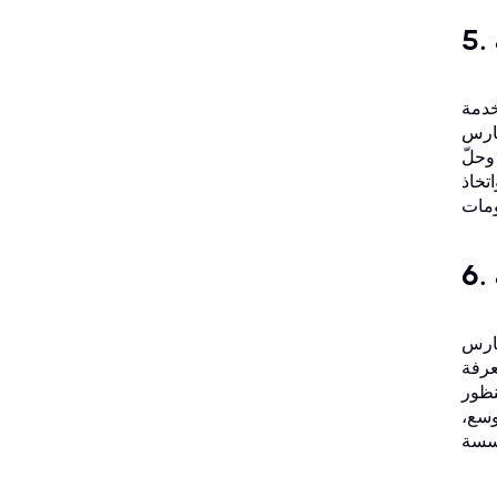
تنافسية اليوم، تحتاج
مديري
وحلّ
تخاذ
لاء أو داخل مؤسستك. تُساعدك
، مما يجعلها أكثر فعالية من حيث التكلفة من خلال الاستخدام الأمثل للموارد المتاحة.
نظور
وسع،