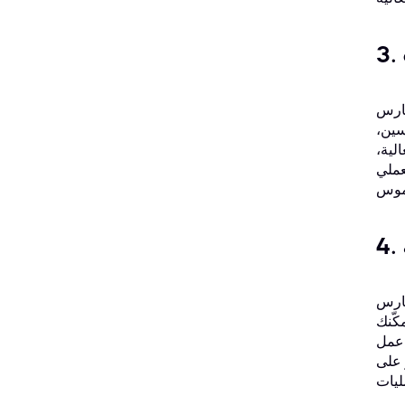
فة قيمة ملموسة
سين،
لية،
عملي
 تُحسّن رضا العملاء وجودة
كّنك
ت المحتملة،
 على