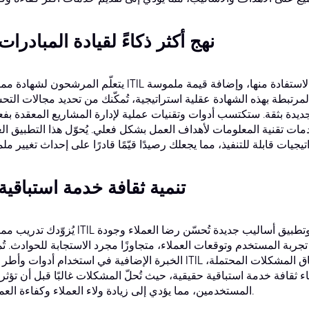
3. نهج أكثر ذكاءً لقيادة المبادرات
يتعلّم المرشحون لشهادة ممارس ITIL طرقًا متطورة لتحديد مهاراتهم والاستفادة منها، وإضا
رتبطة بهذه الشهادة عقلية استراتيجية، تُمكّنك من تحديد مجالات التح
ديدة بثقة. ستكتسب أدوات وتقنيات عملية لإدارة المشاريع المعقدة بفعا
ت تقنية المعلومات لأهداف العمل بشكل فعلي. يُحوّل هذا التطبيق ال
4. تنمية ثقافة خدمة استباقية
يُزوّدك تدريب ممارس ITIL بالثقة بالنفس والمنهجيات اللازمة لابتكار وتطبيق أساليب جديدة
تجربة المستخدم وتوقعات العملاء، متجاوزًا مجرد الاستجابة للحوادث. تُم
الخبرة الإضافية في استخدام أدوات وأطر عمل ITIL من اتخاذ قرارات مبنية على البيانات، واستباق المشكلا
نشاء ثقافة خدمة استباقية حقيقية، حيث تُحلّ المشكلات غالبًا قبل أن تؤثر
المستخدمين، مما يؤدي إلى زيادة ولاء العملاء وكفاءة العمليات.