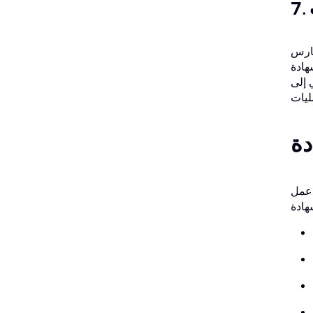
لى راتب أعلى. غالبًا ما
د منهم بزيادة
 إلى
من المؤسسات