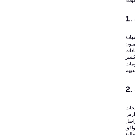
ممارسات ITIL، وليس مجرد فهمها. وهذا ما يجعلها
ميون
ة يُحسّن مكانتك بشكلٍ ملحوظ في
ُشير
ومات
لحات
لمعلومات
واصل
وافق