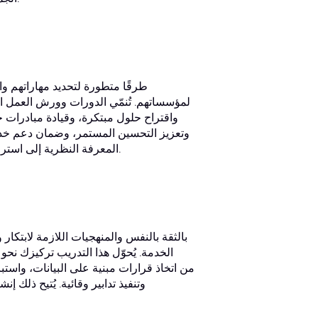
لمؤسساتهم. تُنمّي الدورات وورش العمل الم
واقتراح حلول مبتكرة، وقيادة مبادرات ج
وتعزيز التحسين المستمر، وضمان دعم خدما
المعرفة النظرية إلى استراتيجيات قابلة للتنفيذ، مما يجعلك رصيدًا قيّمًا قادرًا على إحداث تغيير ملموس.
الخدمة. يُحوّل هذا التدريب تركيزك نحو 
وتنفيذ تدابير وقائية. يُتيح ذلك إ