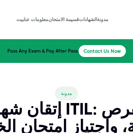
مدونة
الشهادات
قسيمة الامتحان
معلومات عنا
بيت
Pass Any Exam & Pay After Pass.
Contact Us Now
مدونة
إتقان شهادة ممارس 
، واجتياز امتحان الخ