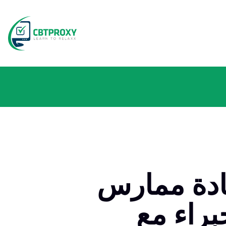
ITIL: المزايا، والفرص
براء مع