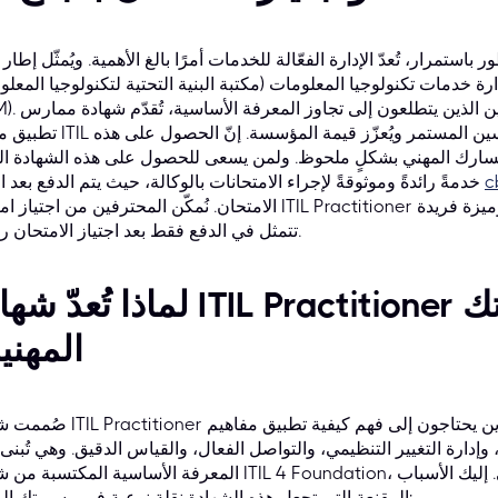
تمرار، تُعدّ الإدارة الفعّالة للخدمات أمرًا بالغ الأهمية. ويُمثّل إطار عمل
(ITSM). بالنسبة للمحترفين الذين يتطلعون
تطبيق مبادئ ITIL على سيناريوهات واقعية، مما يُحفّز التحسين المستمر
 مسارك المهني بشكلٍ ملحوظ. ولمن يسعى للحصول على هذه الشهادة الق
c
خدمةً رائدةً وموثوقةً لإجراء الامتحانات بالوكالة، حيث يتم الدفع بعد ا
الامتحان. نُمكّن المحترفين من اجتياز امتحان ITIL Practitioner بثقة تامة، من خلال دعم إشراف الخبراء،
تتمثل في الدفع فقط بعد اجتياز الامتحان رسميًا.
لماذا تُعدّ شهادة ITIL Practitioner ضرورية 
المهني
صُممت شهادة ITIL Practitioner للأفراد الذين يحتاجون إلى فهم كيفية 
إدارة التغيير التنظيمي، والتواصل الفعال، والقياس الدقيق. وهي تُبنى
المعرفة الأساسية المكتسبة من شهادة ITIL 4 Foundation، مُحوّلةً الفهم النظري إلى تطبيق عملي.
المقنعة التي تجعل هذه الشهادة نقلة نوعية في مسيرتك المهنية: