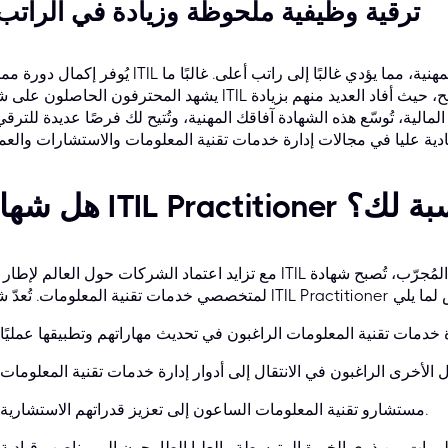
7. ترقية وظيفية ملحوظة وزيادة في الراتب
يُوفر إكمال دورة ممارس ITIL بنجاح اعترافًا عالميًا بخبرتك ومؤهلاتك المهنية، مما يؤدي غالبًا إ
يشهد المحترفون الحاصلون على شهادة ITIL هذه زيادة فورية وكبيرة في إمكاناتهم للربح، حيث أفاد العدي
لية، تُوسّع هذه الشهادة آفاقك المهنية، وتُتيح لك فرصًا عديدة للترقي
ITIL Practiti مناسبة لك؟
مع تزايد اعتماد الشركات حول العالم لإطار عمل ITIL المُجرّب، تُصبح شهادة ITIL شرطًا أساسيًا للعديد 
مستشارو تقنية المعلومات الساعون إلى تعزيز قدراتهم الاستشارية.