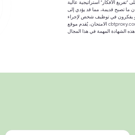
لى "تفريغ الأفكار" استراتيجية عالية
ان ما تصبح قديمة، مما قد يؤدي إلى
أو يفكرون في توظيف شخص لإجراء
الامتحان، يُقدم موقع cbtproxy.com خدمة امتحان بالوكالة خالية من المخاطر، حيث يتم الدفع فقط