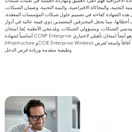
ادة الاحترافية فهمَ الفرد العميق ومهاراته العملية في تقنيات شبكات
ية التحتية، والمحاكاة الافتراضية، والبنية التحتية، وضمان الشبكات،
على هذه الشهادة كفاءته في تصميم حلول شبكات المؤسسات المعقدة،
 أخطائها، مما يجعل المحترفين المعتمدين ذوي قيمة عالية في أدوار
سي الشبكات، ومسؤولي الشبكات، ومُدمجي الأنظمة. يُعدّ امتحان ENCORE متطلباً
أساسياً لشهادة CCNP Enterprise المرموقة، وهو أيضاً امتحان تأهيلي لاختباري CCIE Enterprise
Infrastructure وCCIE Enterprise Wireless على مستوى الخبراء، مما يفتح آفاقاً واسعة لفرص
وظيفية متقدمة وزيادة فرص الدخل.