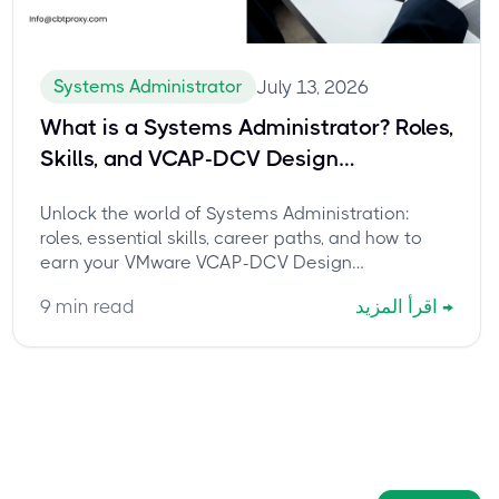
Systems Administrator
July 13, 2026
What is a Systems Administrator? Roles,
Skills, and VCAP-DCV Design
Certification
Unlock the world of Systems Administration:
roles, essential skills, career paths, and how to
earn your VMware VCAP-DCV Design
certification. Discover why CBTProxy is the
→
اقرأ المزيد
min read
9
trusted pay-after-pass service for your 3V0-
21.23 exam.