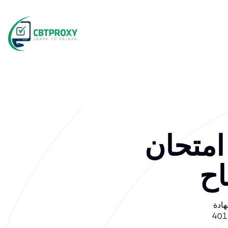
Cisco 350-401 عبر
اح
 مع امتحان 350-
401 Proxy من CBTProxy. في حال الرسوب، استرد رسومنا + رسوم الامتحان.