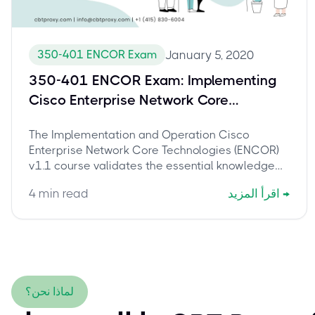
350-401 ENCOR Exam
January 5, 2020
350-401 ENCOR Exam: Implementing
Cisco Enterprise Network Core
Technologies
The Implementation and Operation Cisco
Enterprise Network Core Technologies (ENCOR)
v1.1 course validates the essential knowledge
and skills needed to configure, troubleshoot, and
→
اقرأ المزيد
min read
4
manage enterprise wired and wireless networks.
لماذا نحن؟