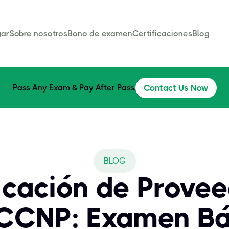
ar
Sobre nosotros
Bono de examen
Certificaciones
Blog
Pass Any Exam & Pay After Pass.
Contact Us Now
BLOG
icación de Prove
 CCNP: Examen Bá