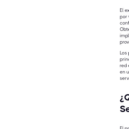
El e
por 
conf
Obte
impl
prov
Los 
prin
red
en u
serv
¿Q
Se
El p