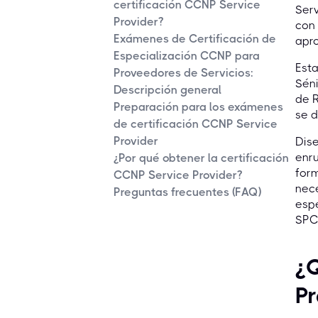
certificación CCNP Service
Serv
Provider?
con 
Exámenes de Certificación de
apr
Especialización CCNP para
Esta
Proveedores de Servicios:
Séni
Descripción general
de R
Preparación para los exámenes
se d
de certificación CCNP Service
Provider
Dis
enru
¿Por qué obtener la certificación
form
CCNP Service Provider?
nece
Preguntas frecuentes (FAQ)
espe
SPCO
¿Q
Pr