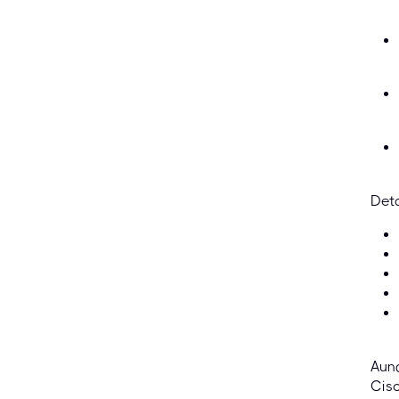
Det
Aunq
Cisc