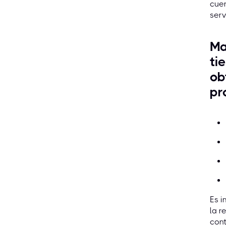
cuen
serv
Ma
ti
ob
pr
Es i
la r
cont