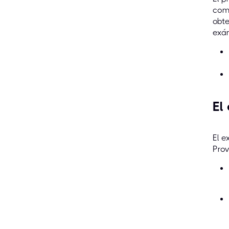
comp
obte
exá
El
El 
Prov