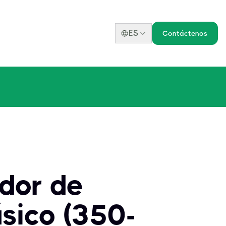
ES
Contáctenos
edor de
sico (350-