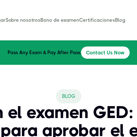
ar
Sobre nosotros
Bono de examen
Certificaciones
Blog
Pass Any Exam & Pay After Pass.
Contact Us Now
BLOG
n el examen GED:
para aprobar el