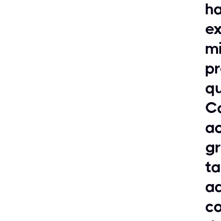
ha
e
m
pr
qu
Co
a
gr
ta
ad
co