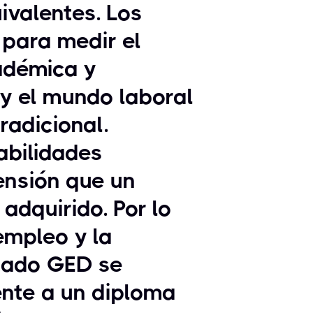
ivalentes. Los
para medir el
adémica y
 y el mundo laboral
radicional.
abilidades
ensión que un
adquirido. Por lo
 empleo y la
ficado GED se
nte a un diploma