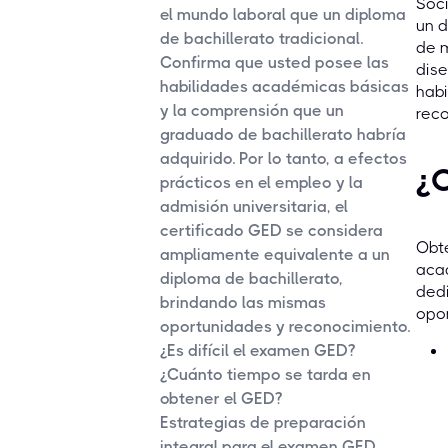
Soci
el mundo laboral que un diploma
un d
de bachillerato tradicional.
de m
Confirma que usted posee las
dise
habilidades académicas básicas
habi
y la comprensión que un
reco
graduado de bachillerato habría
adquirido. Por lo tanto, a efectos
¿C
prácticos en el empleo y la
admisión universitaria, el
certificado GED se considera
Obte
ampliamente equivalente a un
acad
diploma de bachillerato,
dedi
brindando las mismas
opor
oportunidades y reconocimiento.
¿Es difícil el examen GED?
¿Cuánto tiempo se tarda en
obtener el GED?
Estrategias de preparación
integral para el examen GED