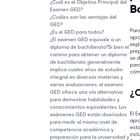
¿Cuál es el Objetivo Principal del
B
Examen GED?
¿Cuáles son las ventajas del
GED?
Par
¿Es el GED para todos?
apro
¿El examen GED equivale a un
expl
diploma de bachillerato?Si bien el
prep
camino para obtener un diploma
se d
de bachillerato generalmente
para
implica cuatro años de estudio
cóm
integral en diversas materias y
varias evaluaciones, el examen
¿C
GED ofrece una vía alternativa
para demostrar habilidades y
conocimientos equivalentes. Los
El E
exámenes GED están diseñados
apro
para medir el mismo nivel de
esta
competencia académica y
incl
preparación para la universidad y