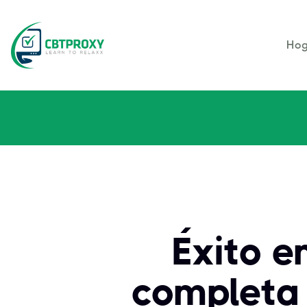
Hog
Éxito e
completa 