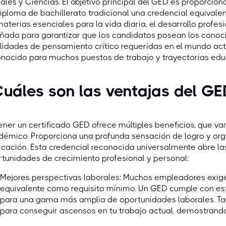
ales y Ciencias. El objetivo principal del GED es proporcio
iploma de bachillerato tradicional una credencial equival
aterias esenciales para la vida diaria, el desarrollo profesi
ñado para garantizar que los candidatos posean los conoc
lidades de pensamiento crítico requeridas en el mundo act
nocido para muchos puestos de trabajo y trayectorias edu
uáles son las ventajas del G
ner un certificado GED ofrece múltiples beneficios, que va
émico. Proporciona una profunda sensación de logro y orgu
cación. Esta credencial reconocida universalmente abre la
tunidades de crecimiento profesional y personal:
Mejores perspectivas laborales: Muchos empleadores exige
equivalente como requisito mínimo. Un GED cumple con este
para una gama más amplia de oportunidades laborales. Tam
para conseguir ascensos en tu trabajo actual, demostrando