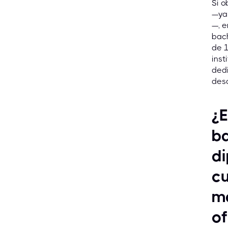
Si o
—ya 
—, 
bach
de 
inst
dedi
desa
¿E
ba
di
cu
ma
of