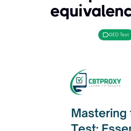
equivalenc
GED Test