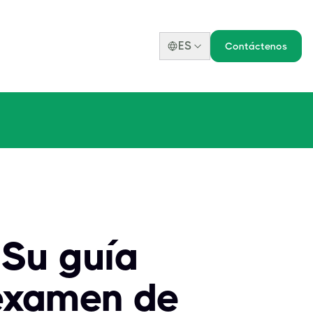
ES
Contáctenos
 Su guía
 examen de