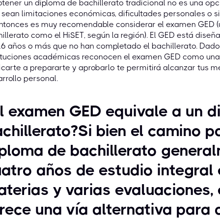
btener un diploma de bachillerato tradicional no es una opc
sean limitaciones económicas, dificultades personales o 
entonces es muy recomendable considerar el examen GED (u
illerato como el HiSET, según la región). El GED está dis
16 años o más que no han completado el bachillerato. Da
ituciones académicas reconocen el examen GED como una eq
carte a prepararte y aprobarlo te permitirá alcanzar tus 
rrollo personal.
l examen GED equivale a un d
chillerato?Si bien el camino p
ploma de bachillerato general
atro años de estudio integral
terias y varias evaluaciones
rece una vía alternativa para