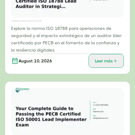
Más allá del cumplimiento normativo: El papel esencial de un auditor líder certificado por PECB según la norma ISO 18788 en las operaciones de seguridad estratégica.
Explore la norma ISO 18788 para operaciones de
seguridad y el impacto estratégico de un auditor líder
certificado por PECB en el fomento de la confianza y
la resiliencia digitales.
August 10, 2026
Leer más