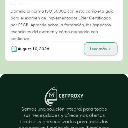
Tu guía completa para aprobar el examen de implementador líder certificado de la norma ISO 50001 de PECB.
Domina la norma ISO 50001 con esta completa guía
para el examen de Implementador Líder Certificado
por PECB. Aprende sobre la formación, los aspectos
esenciales del examen y cómo aprobarlo con
confianza.
August 10, 2026
Leer más
Somos una solución integral para todas
sus necesidades y ofrecemos ofertas
flexibles y personalizadas para todas las
personas en función de sus calificaciones