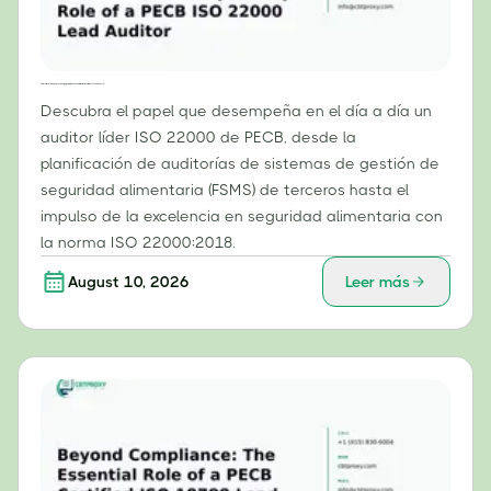
De la certificación a la ejecución: El papel diario de un auditor líder de la norma ISO 22000 del PECB.
Descubra el papel que desempeña en el día a día un
auditor líder ISO 22000 de PECB, desde la
planificación de auditorías de sistemas de gestión de
seguridad alimentaria (FSMS) de terceros hasta el
impulso de la excelencia en seguridad alimentaria con
la norma ISO 22000:2018.
August 10, 2026
Leer más