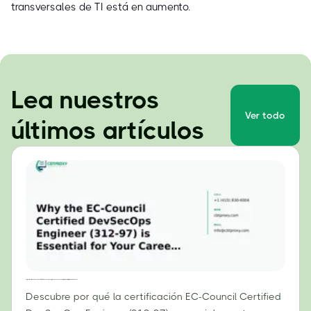
transversales de TI está en aumento.
Lea nuestros
Ver todo
últimos artículos
Por qué la certificación EC-Council Certified DevSecOps Engineer (312-97) es esencial para tu carrera profesional en 2024.
Descubre por qué la certificación EC-Council Certified