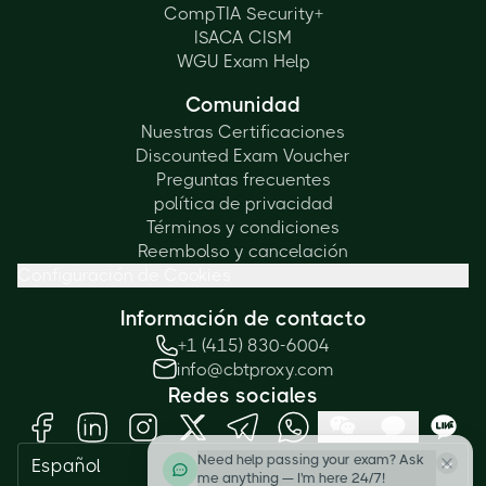
CompTIA Security+
ISACA CISM
WGU Exam Help
Comunidad
Nuestras Certificaciones
Discounted Exam Voucher
Preguntas frecuentes
política de privacidad
Términos y condiciones
Reembolso y cancelación
Configuración de Cookies
Información de contacto
+1 (415) 830-6004
info@cbtproxy.com
Redes sociales
Need help passing your exam? Ask
Español
me anything — I'm here 24/7!