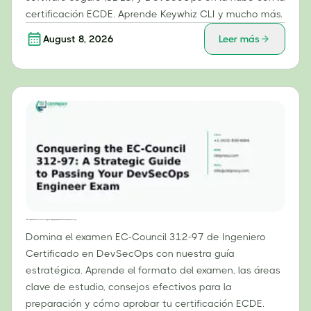
certificación ECDE. Aprende Keywhiz CLI y mucho más.
August 8, 2026
Leer más
Cómo superar el examen EC-Council 312-97: Una guía estratégica para aprobar el examen de Ingeniero DevSecOps
Domina el examen EC-Council 312-97 de Ingeniero
Certificado en DevSecOps con nuestra guía
estratégica. Aprende el formato del examen, las áreas
clave de estudio, consejos efectivos para la
preparación y cómo aprobar tu certificación ECDE.