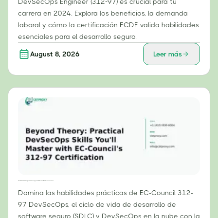
DevSecOps Engineer (312-97) es crucial para tu
carrera en 2024. Explora los beneficios, la demanda
laboral y cómo la certificación ECDE valida habilidades
esenciales para el desarrollo seguro.
August 8, 2026
Leer más
Más allá de la teoría: habilidades prácticas de DevSecOps que dominarás con la certificación 312-97 de EC-Council.
Domina las habilidades prácticas de EC-Council 312-
97 DevSecOps, el ciclo de vida de desarrollo de
software seguro (SDLC) y DevSecOps en la nube con la