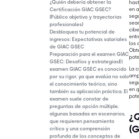
¿Quién debería obtener la
hast
en 
Certificación GIAC GSEC?
segu
(Público objetivo y trayectorias
sean
profesionales)
cibe
Desbloquea tu potencial de
entr
ingresos: Expectativas salariales
los 
de GIAC GSEC
Obt
Preparación para el examen GIAC
pote
GSEC: Desafíos y estrategiasEl
La c
examen GIAC GSEC es conocido
ampl
por su rigor, ya que evalúa no solo
segu
el conocimiento teórico, sino
en q
también su aplicación práctica. El
pote
examen suele constar de
preguntas de opción múltiple,
algunas basadas en escenarios,
¿Q
que requieren pensamiento
(
crítico y una comprensión
profunda de los conceptos de