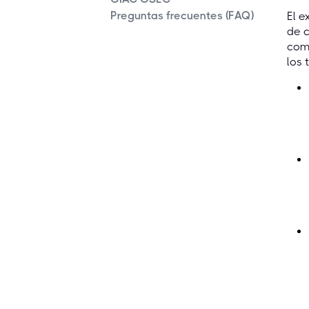
Preguntas frecuentes (FAQ)
El 
de c
comp
los