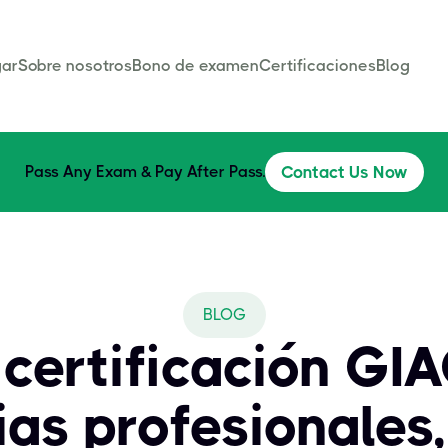
ar
Sobre nosotros
Bono de examen
Certificaciones
Blog
Pass Any Exam & Pay After Pass.
Contact Us Now
BLOG
 certificación GI
ias profesionales,