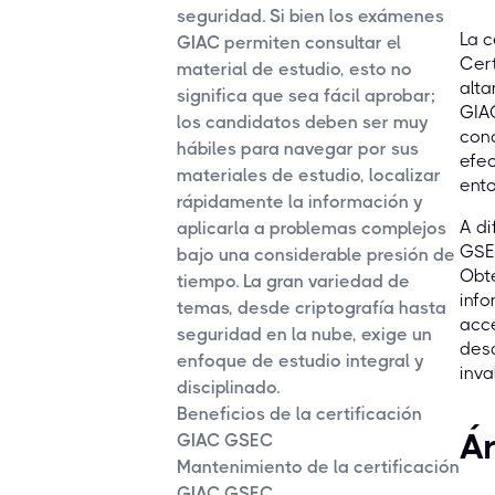
seguridad. Si bien los exámenes
La c
GIAC permiten consultar el
Cert
material de estudio, esto no
alta
significa que sea fácil aprobar;
GIAC
los candidatos deben ser muy
con
hábiles para navegar por sus
efec
materiales de estudio, localizar
ento
rápidamente la información y
A di
aplicarla a problemas complejos
GSEC
bajo una considerable presión de
Obte
tiempo. La gran variedad de
info
temas, desde criptografía hasta
acce
seguridad en la nube, exige un
desa
enfoque de estudio integral y
inva
disciplinado.
Beneficios de la certificación
Á
GIAC GSEC
Mantenimiento de la certificación
GIAC GSEC