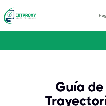
Hog
Guía de
Trayector