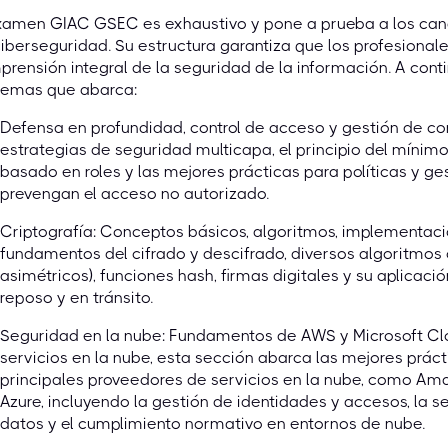
examen GIAC GSEC es exhaustivo y pone a prueba a los ca
iberseguridad. Su estructura garantiza que los profesional
rensión integral de la seguridad de la información. A con
 temas que abarca:
Defensa en profundidad, control de acceso y gestión de co
estrategias de seguridad multicapa, el principio del mínimo 
basado en roles y las mejores prácticas para políticas y g
prevengan el acceso no autorizado.
Criptografía: Conceptos básicos, algoritmos, implementació
fundamentos del cifrado y descifrado, diversos algoritmos c
asimétricos), funciones hash, firmas digitales y su aplicaci
reposo y en tránsito.
Seguridad en la nube: Fundamentos de AWS y Microsoft Cl
servicios en la nube, esta sección abarca las mejores prác
principales proveedores de servicios en la nube, como Am
Azure, incluyendo la gestión de identidades y accesos, la s
datos y el cumplimiento normativo en entornos de nube.