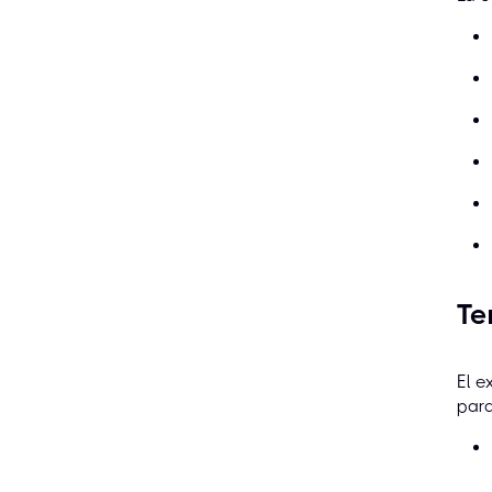
Te
El e
para