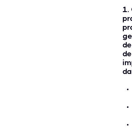
1.
pr
pr
ge
de
de
im
da