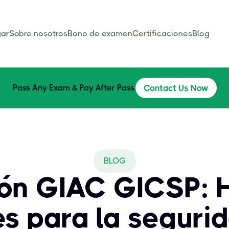
ar
Sobre nosotros
Bono de examen
Certificaciones
Blog
Pass Any Exam & Pay After Pass.
Contact Us Now
BLOG
ión GIAC GICSP: 
es para la segurid