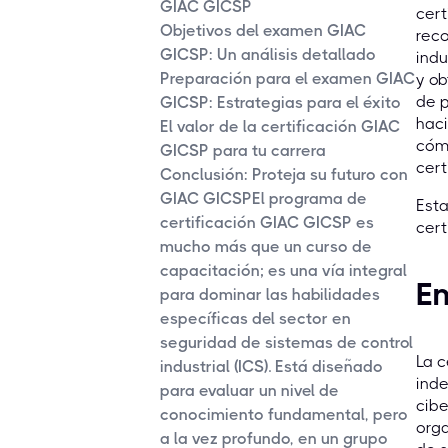
GIAC GICSP
cert
Objetivos del examen GIAC
reco
GICSP: Un análisis detallado
indu
Preparación para el examen GIAC
y ob
de 
GICSP: Estrategias para el éxito
haci
El valor de la certificación GIAC
cóm
GICSP para tu carrera
cert
Conclusión: Proteja su futuro con
GIAC GICSPEl programa de
Esta
certificación GIAC GICSP es
cert
mucho más que un curso de
capacitación; es una vía integral
En
para dominar las habilidades
específicas del sector en
seguridad de sistemas de control
La c
industrial (ICS). Está diseñado
inde
para evaluar un nivel de
cibe
conocimiento fundamental, pero
orga
a la vez profundo, en un grupo