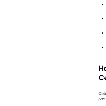
Ha
C
Obte
prot