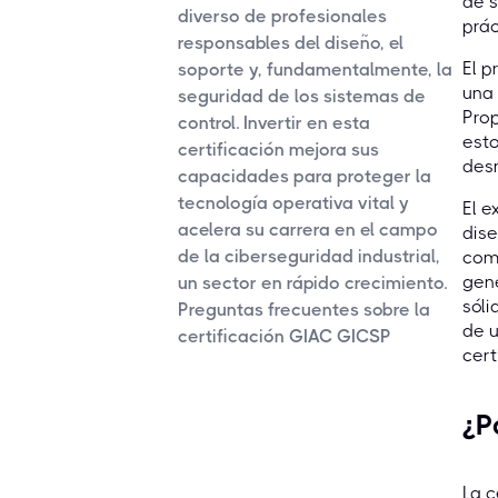
de s
diverso de profesionales
prác
responsables del diseño, el
El p
soporte y, fundamentalmente, la
una 
seguridad de los sistemas de
Prop
control. Invertir en esta
esto
certificación mejora sus
des
capacidades para proteger la
tecnología operativa vital y
El e
acelera su carrera en el campo
dise
de la ciberseguridad industrial,
como
gene
un sector en rápido crecimiento.
sóli
Preguntas frecuentes sobre la
de u
certificación GIAC GICSP
cert
¿P
La c