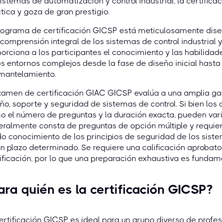
istemas de automatización y control industrial, la certific
tica y goza de gran prestigio.
rograma de certificación GICSP está meticulosamente dise
comprensión integral de los sistemas de control industrial y
orciona a los participantes el conocimiento y las habilida
s entornos complejos desde la fase de diseño inicial hasta 
mantelamiento.
xamen de certificación GIAC GICSP evalúa a una amplia ga
ño, soporte y seguridad de sistemas de control. Si bien los
 el número de preguntas y la duración exacta, pueden vari
ralmente consta de preguntas de opción múltiple y requie
do conocimiento de los principios de seguridad de los sistem
n plazo determinado. Se requiere una calificación aprobato
ificación, por lo que una preparación exhaustiva es fundam
ara quién es la certificación GICSP?
ertificación GICSP es ideal para un grupo diverso de profesi