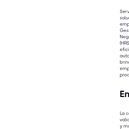
Ser
solu
empr
Gest
Nego
(HRS
efic
auto
brin
empr
prod
En
La c
vali
y ma