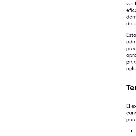
veri
efic
dem
de a
Esta
admi
prod
apro
preg
apli
Te
El 
cand
para