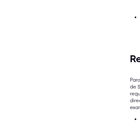
Re
Para
de S
requ
dire
exam