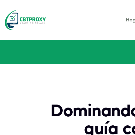
Hog
Dominando
guía c