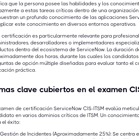
fica que la persona posee las habilidades y los conocimien
azmente a estas tareas críticas dentro de una organizació
uestran un profundo conocimiento de las aplicaciones Ser
plicar este conocimiento en diversos entornos operativos.
 certificación es particularmente relevante para profesion
nistradores, desarrolladores o implementadores especiali
uctos dentro del ecosistema de ServiceNow. La duración d
ximadamente dos horas, durante las cuales los candidatos
untas de opción múltiple diseñadas para evaluar tanto el 
cación práctica.
mas clave cubiertos en el examen C
examen de certificación ServiceNow CIS-ITSM evalúa metic
idato en varios dominios críticos de ITSM. Un conocimiento
 el éxito:
Gestión de Incidentes (Aproximadamente 25%): Se centra en