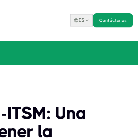
ES
Contáctenos
-ITSM: Una
ener la