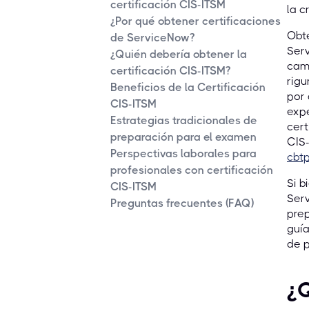
certificación CIS-ITSM
la c
¿Por qué obtener certificaciones
Obte
de ServiceNow?
Serv
¿Quién debería obtener la
cami
certificación CIS-ITSM?
rigu
Beneficios de la Certificación
por 
CIS-ITSM
exp
Estrategias tradicionales de
cert
preparación para el examen
CIS
Perspectivas laborales para
cbtp
profesionales con certificación
Si b
CIS-ITSM
Serv
Preguntas frecuentes (FAQ)
prep
guía
de p
¿