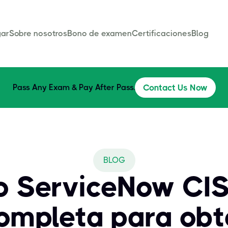
ar
Sobre nosotros
Bono de examen
Certificaciones
Blog
Pass Any Exam & Pay After Pass.
Contact Us Now
BLOG
 ServiceNow CIS
ompleta para obt