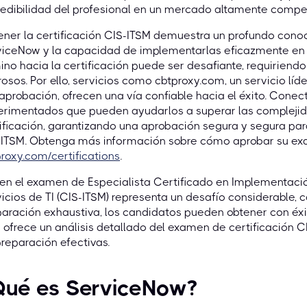
redibilidad del profesional en un mercado altamente compet
ner la certificación CIS-ITSM demuestra un profundo conoc
iceNow y la capacidad de implementarlas eficazmente en e
no hacia la certificación puede ser desafiante, requiriend
rosos. Por ello, servicios como cbtproxy.com, un servicio 
aprobación, ofrecen una vía confiable hacia el éxito. Conec
erimentados que pueden ayudarlos a superar las compleji
ificación, garantizando una aprobación segura y segura p
-ITSM. Obtenga más información sobre cómo aprobar su ex
roxy.com/certifications
.
ien el examen de Especialista Certificado en Implementac
icios de TI (CIS-ITSM) representa un desafío considerable, 
aración exhaustiva, los candidatos pueden obtener con éxit
 ofrece un análisis detallado del examen de certificación C
reparación efectivas.
Qué es ServiceNow?