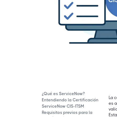
¿Qué es ServiceNow?
La c
Entendiendo la Certificación
es a
ServiceNow CIS-ITSM
vali
Requisitos previos para la
Esta