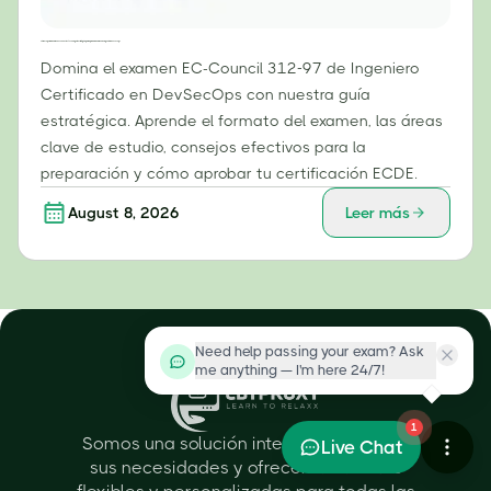
Cómo superar el examen EC-Council 312-97: Una guía estratégica para aprobar el examen de Ingeniero DevSecOps
Domina el examen EC-Council 312-97 de Ingeniero
Certificado en DevSecOps con nuestra guía
estratégica. Aprende el formato del examen, las áreas
clave de estudio, consejos efectivos para la
preparación y cómo aprobar tu certificación ECDE.
August 8, 2026
Leer más
Need help passing your exam? Ask
me anything — I'm here 24/7!
1
Somos una solución integral para todas
Live Chat
sus necesidades y ofrecemos ofertas