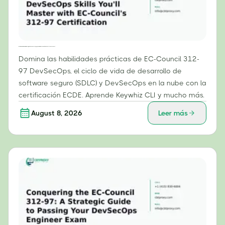
Más allá de la teoría: habilidades prácticas de DevSecOps que dominarás con la certificación 312-97 de EC-Council.
Domina las habilidades prácticas de EC-Council 312-
97 DevSecOps, el ciclo de vida de desarrollo de
software seguro (SDLC) y DevSecOps en la nube con la
certificación ECDE. Aprende Keywhiz CLI y mucho más.
August 8, 2026
Leer más