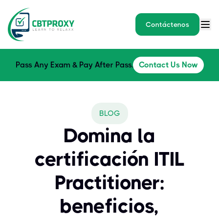
Contáctenos
Pass Any Exam & Pay After Pass.
Contact Us Now
BLOG
Domina la
certificación ITIL
Practitioner:
beneficios,