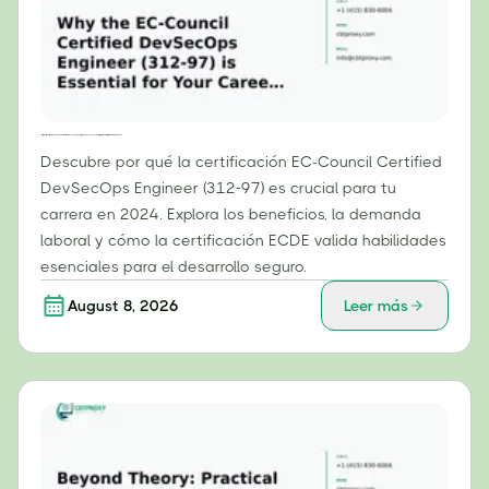
Por qué la certificación EC-Council Certified DevSecOps Engineer (312-97) es esencial para tu carrera profesional en 2024.
Descubre por qué la certificación EC-Council Certified
DevSecOps Engineer (312-97) es crucial para tu
carrera en 2024. Explora los beneficios, la demanda
laboral y cómo la certificación ECDE valida habilidades
esenciales para el desarrollo seguro.
August 8, 2026
Leer más