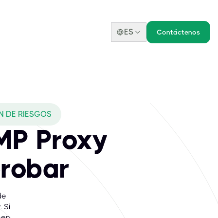
ES
Contáctenos
N DE RIESGOS
MP Proxy
probar
de
 Si
men.