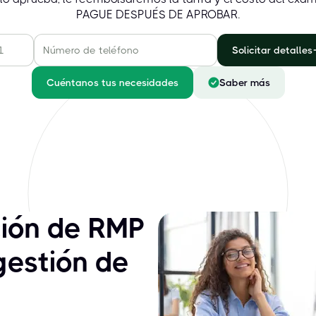
PAGUE DESPUÉS DE APROBAR.
Solicitar detalles
Cuéntanos tus necesidades
Saber más
ción de RMP
gestión de