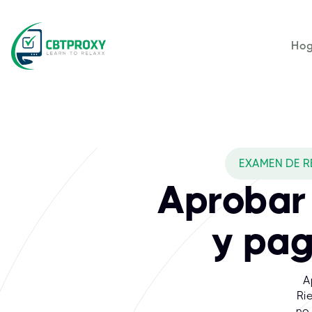
Hog
EXAMEN DE R
Aprobar
y pag
A
Ri
no 