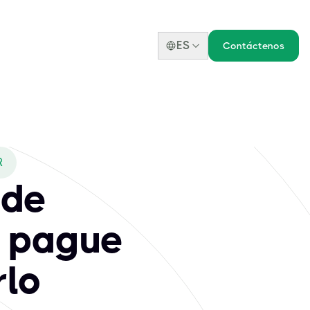
ES
Contáctenos
R
 de
y pague
rlo