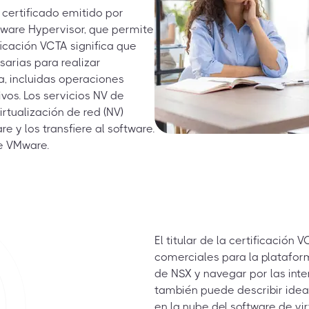
 certificado emitido por
ware Hypervisor, que permite
ificación VCTA significa que
arias para realizar
a, incluidas operaciones
ivos. Los servicios NV de
rtualización de red (NV)
 y los transfiere al software.
de VMware.
El titular de la certificación
comerciales para la platafo
de NSX y navegar por las inter
también puede describir ideas
en la nube del software de vi