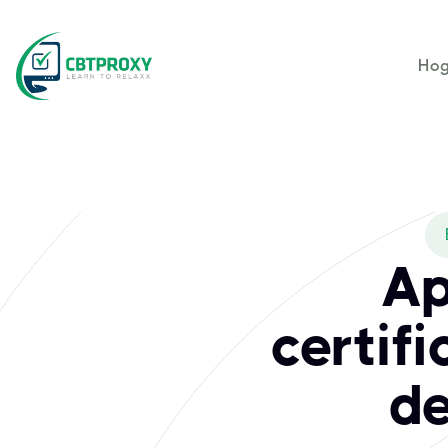
Hog
Ap
certif
de