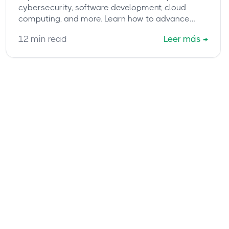
cybersecurity, software development, cloud
computing, and more. Learn how to advance
your career and master certifications like
12
min read
Leer más
→
CompTIA CASP+ with cbtproxy.com's trusted
pay-after-pass service.