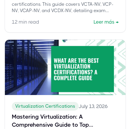
certifications. This guide covers VCTA-NV, VCP-
NV, VCAP-NV, and VCDX-NV, detailing exam
paths, benefits, and how cbtproxy.com helps you
12
min read
Leer más
→
pass.
Virtualization Certifications
July 13, 2026
Mastering Virtualization: A
Comprehensive Guide to Top