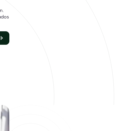
n.
ados