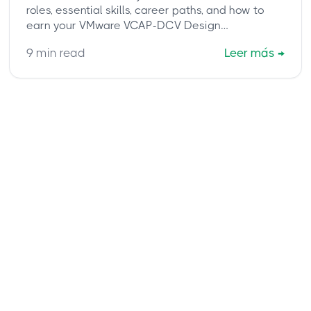
roles, essential skills, career paths, and how to
earn your VMware VCAP-DCV Design
certification. Discover why CBTProxy is the
9
min read
Leer más
→
trusted pay-after-pass service for your 3V0-
21.23 exam.