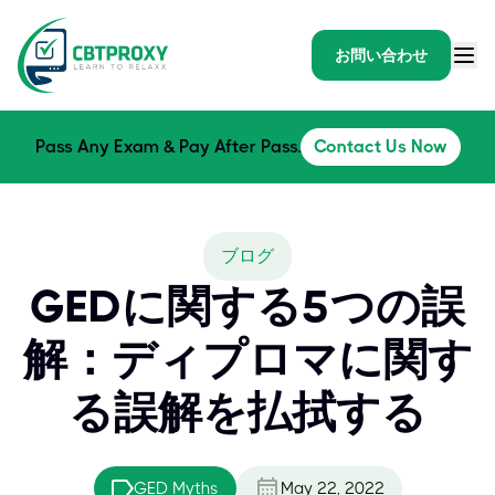
お問い合わせ
Pass Any Exam & Pay After Pass.
Contact Us Now
ブログ
GEDに関する5つの誤
解：ディプロマに関す
る誤解を払拭する
GED Myths
May 22, 2022