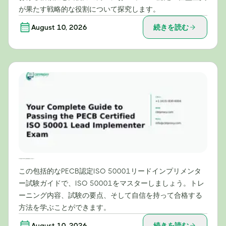
が果たす戦略的な役割について探究します。
August 10, 2026
続きを読む
PECB認定ISO 50001主任実装者試験合格のための完全ガイド
この包括的なPECB認定ISO 50001リードインプリメンタ
ー試験ガイドで、ISO 50001をマスターしましょう。トレ
ーニング内容、試験の要点、そして自信を持って合格する
方法を学ぶことができます。
August 10, 2026
続きを読む