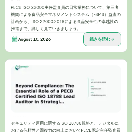
認証から実施まで：PECB ISO 22000主任審査員の日常業務
PECB ISO 22000主任監査員の日常業務について、第三者
機関による食品安全マネジメントシステム（FSMS）監査の
計画から、ISO 22000:2018による食品安全性の卓越性の
推進まで、詳しく見ていきましょう。
August 10, 2026
続きを読む
コンプライアンスを超えて：戦略的セキュリティ運用におけるPECB認定ISO 18788主任監査員の重要な役割
セキュリティ運用に関するISO 18788規格と、デジタルに
おける信頼性と回復力の向上においてPECB認定主任監査員