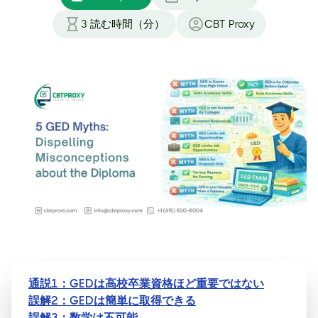
3
読む時間（分）
CBT Proxy
通説1：GEDは高校卒業資格ほど重要ではない
誤解2：GEDは簡単に取得できる
誤解3：数学は不可能