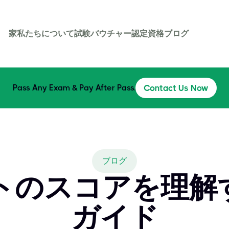
家
私たちについて
試験バウチャー
認定資格
ブログ
Pass Any Exam & Pay After Pass.
Contact Us Now
ブログ
ストのスコアを理解
ガイド