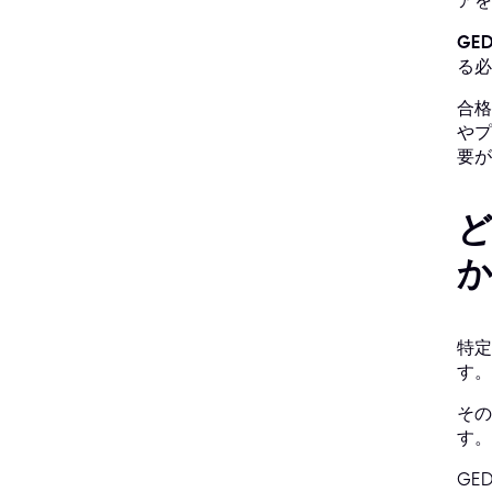
アを
GE
る必
合格
やプ
要が
特定
す。
その
す。
GE