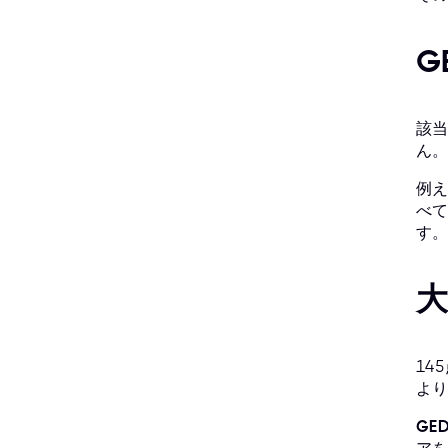
G
該当
ん。
例え
べて
す。
14
より
GE