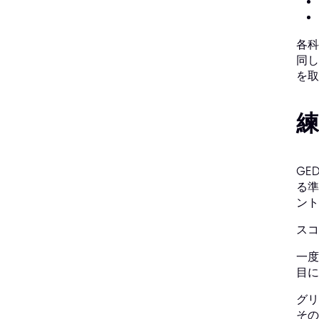
各科
同し
を取
GE
る準
ント
スコ
一度
目に
グリ
その