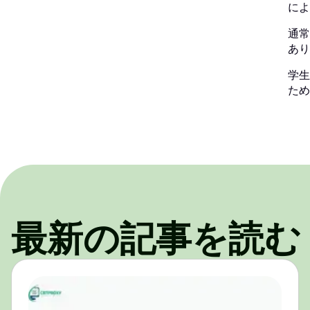
によ
通常
あり
学生
ため
最新の記事を読む