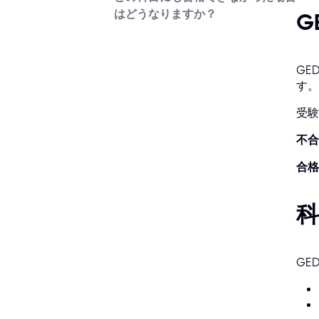
はどうなりますか？
G
GE
す。
受験
不合
合格
GE