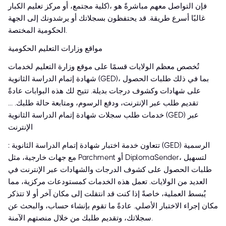
كلية مجتمع، أو مركز تعليم الكبار)، فإن التواصل معهم مباشرةً هو
غالبًا أسرع طريقة. قد يحتفظون بسجلاتك أو يرشدونك إلى الجهة
الحكومية المختصة.
مواقع وزارات التعليم الحكومية
تُخصص معظم الولايات قسمًا على موقع وزارة التعليم لخدمات
شهادة إتمام الدراسة الثانوية (GED)، بما في ذلك طلبات الحصول
على شهادات وكشوف درجات بديلة. تتيح لك هذه البوابات عادةً
تقديم طلب عبر الإنترنت، ودفع الرسوم، ومتابعة حالة طلبك. ...
خدمات طلب سجلات شهادة إتمام الدراسة الثانوية (GED) عبر
الإنترنت
: تتعاون خدمة اختبار شهادة إتمام الدراسة الثانوية (GED) الرسمية
مع جهات خارجية، مثل Parchment أو DiplomaSender، لتسهيل
طلبات الحصول على كشوف الدرجات والشهادات عبر الإنترنت في
العديد من الولايات. تعمل هذه الخدمات كمستودعات مركزية، مما
يُبسط العملية، خاصةً إذا كنت قد انتقلت إلى مكان آخر أو لا تتذكر
مكان إجراء الاختبار الأصلي. عادةً ما تقوم بإنشاء حساب، والبحث عن
سجلاتك، وتقديم طلبك من خلال منصتهم الآمنة.