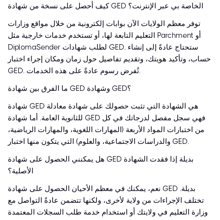
كيف أحصل على نسخة من شهادة GED الخاصة بي عبر الإنترنت؟
توفر معظم الولايات الآن بوابات إلكترونية من خلال مواقع وزارات
التعليم التابعة لها، أو تستخدم خدمات خارجية مثل Parchment أو
DiplomaSender لطلب شهادات GED. ستحتاج عادةً إلى إنشاء
حساب، وتأكيد هويتك، وتقديم تفاصيل حول زمان ومكان إجراء اختبار
GED. تُفرض رسوم عادةً على هذه الخدمات.
ما الفرق بين شهادة GED وشهادة GED؟
شهادة GED هي الشهادة التي تثبت حصولك على شهادة معادلة
للثانوية العامة. أما شهادة GED فهي سجل مفصل لدرجاتك في كل
من اختبارات المواد الأربعة (المهارات اللغوية، والمهارات الرياضية،
والدراسات الاجتماعية، والعلوم) التي يتكون منها اختبار GED.
هل يمكنني الحصول على شهادة GED بديلة إذا فقدت الشهادة
الأصلية؟
نعم، يمكنك في معظم الأحيان الحصول على شهادة GED بديلة.
تختلف الإجراءات من ولاية لأخرى، ولكنها تتضمن عادةً التواصل مع
وزارة التعليم في ولايتك أو استخدام خدمة طلب السجلات المعتمدة