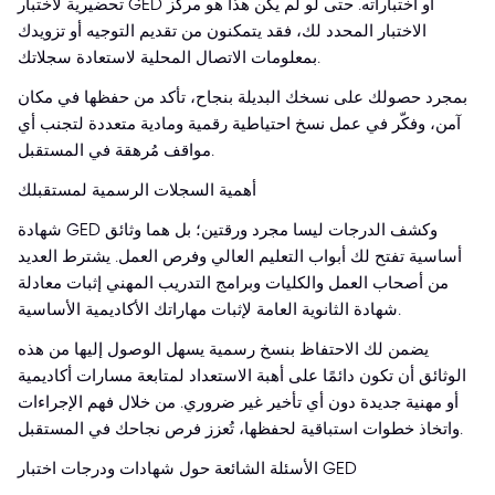
تحضيرية لاختبار GED أو اختباراته. حتى لو لم يكن هذا هو مركز
الاختبار المحدد لك، فقد يتمكنون من تقديم التوجيه أو تزويدك
بمعلومات الاتصال المحلية لاستعادة سجلاتك.
بمجرد حصولك على نسخك البديلة بنجاح، تأكد من حفظها في مكان
آمن، وفكّر في عمل نسخ احتياطية رقمية ومادية متعددة لتجنب أي
مواقف مُرهقة في المستقبل.
أهمية السجلات الرسمية لمستقبلك
شهادة GED وكشف الدرجات ليسا مجرد ورقتين؛ بل هما وثائق
أساسية تفتح لك أبواب التعليم العالي وفرص العمل. يشترط العديد
من أصحاب العمل والكليات وبرامج التدريب المهني إثبات معادلة
شهادة الثانوية العامة لإثبات مهاراتك الأكاديمية الأساسية.
يضمن لك الاحتفاظ بنسخ رسمية يسهل الوصول إليها من هذه
الوثائق أن تكون دائمًا على أهبة الاستعداد لمتابعة مسارات أكاديمية
أو مهنية جديدة دون أي تأخير غير ضروري. من خلال فهم الإجراءات
واتخاذ خطوات استباقية لحفظها، تُعزز فرص نجاحك في المستقبل.
الأسئلة الشائعة حول شهادات ودرجات اختبار GED