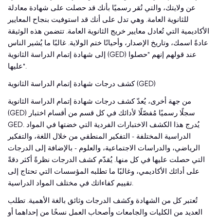
عن ولايتك، والتي تُقر رسميًا بأنك قد حصلت على شهادة معادلة
للثانوية العامة. وهي تدل على أنك قد استوفيت بنجاح المعايير
الأكاديمية التي تُعادل معايير خريج الثانوية العامة. تتضمن هذه الوثيقة
عادةً اسمك، وتاريخ الإصدار، وأحيانًا ختم الولاية. غالبًا ما يُشير الناس
إلى شهادة إتمام الدراسة الثانوية (GED) عند قولهم إنهم "حصلوا
عليها".
كشف درجات شهادة إتمام الدراسة الثانوية (GED)
من جهة أخرى، يُعدّ كشف درجات شهادة إتمام الدراسة الثانوية
(GED) سجلًا رسميًا مُفصّلًا لأدائك في كل قسم من أقسام اختبار
GED. يُدرج هذا الكشف الاختبارات الفردية التي خضتها في المواد
الدراسية المختلفة - التفكير المنطقي من خلال اللغة، والتفكير
الرياضي، والدراسات الاجتماعية، والعلوم - بالإضافة إلى الدرجات
التي حصلت عليها في كل منها. يُقدّم كشف الدرجات نظرةً أكثر دقةً
على أدائك الأكاديمي، وغالبًا ما تطلبه المؤسسات التي تحتاج إلى
تقييم كفاءاتك في مختلف المواد الدراسية.
تُعتبر كل من الشهادة وكشف الدرجات وثائق بالغة الأهمية. تطلب
العديد من الكليات والجامعات وأصحاب العمل نسخًا من إحداهما أو