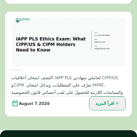
امتحان أخلاقيات IAPP PLS: ما يحتاج حاملو شهادتي CIPP/US وCIPM إلى معرفته
اكتشف امتحان أخلاقيات IAPP PLS لحاملي شهادتي CIPP/US
وCIPM. تعرّف على المتطلبات، وبدائل امتحان MPRE،
والسياسات اللازمة للحصول على لقب أخصائي قانون الخصوصية.
اقرأ المزيد
August 7, 2026