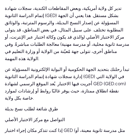
تدير كل ولاية أمريكية، وبعض المقاطعات الكندية، سجلات شهادة
إتمام الدراسة الثانوية (GED) بشكل مستقل. هذا يعني أن الجهة
المسؤولة عن إصدار النسخ البديلة، والرسوم المترتبة، والوثائق
المطلوبة تختلف. على سبيل المثال، في بعض المناطق، قد يتولى
مركز الاختبار الأصلي (والذي قد يكون وكالة اختبار عبر الإنترنت، أو
مدرسة ثانوية محلية، أو مدرسة مهنية) معالجة الطلبات مباشرةً. وفي
مناطق أخرى، تتولى جهة مُعيّنة من الولاية أو وزارة التعليم في
الولاية هذه المهمة.
تبدأ رحلتك بتحديد الجهة الحكومية أو البوابة الإلكترونية المسؤولة عن
إدارة سجلات شهادة إتمام الدراسة الثانوية (GED) في الولاية التي
أجريت فيها الاختبار. يُعد الموقع الرسمي لشهادة GED (GED.com)
نقطة انطلاق ممتازة، حيث يوفر غالبًا روابط أو إرشادات لموارد
خاصة بكل ولاية.
طرق شائعة لطلب نسخ بديلة
التواصل مع مركز الاختبار الأصلي
إذا كنت تتذكر مكان إجراء اختبار GED (مثل مدرسة ثانوية معينة، أو