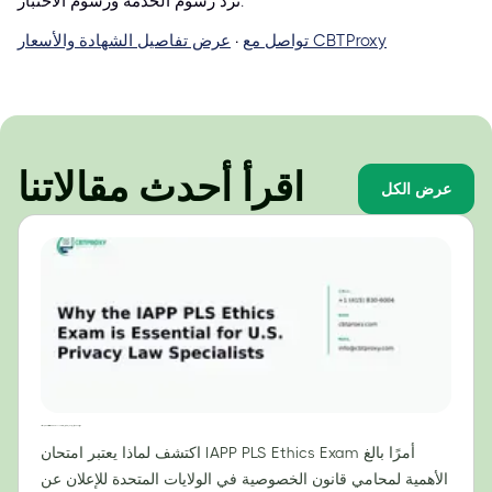
تُرد رسوم الخدمة ورسوم الاختبار.
تواصل مع CBTProxy
·
عرض تفاصيل الشهادة والأسعار
اقرأ أحدث مقالاتنا
عرض الكل
لماذا يُعدّ امتحان أخلاقيات IAPP PLS ضروريًا لمتخصصي قانون الخصوصية في الولايات المتحدة؟
اكتشف لماذا يعتبر امتحان IAPP PLS Ethics Exam أمرًا بالغ
الأهمية لمحامي قانون الخصوصية في الولايات المتحدة للإعلان عن