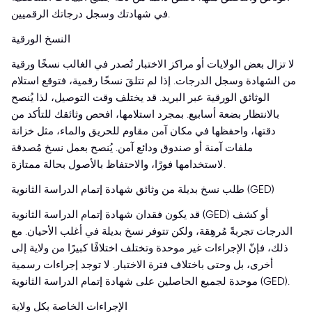
في شهادتك وسجل درجاتك الرقميين.
النسخ الورقية
لا تزال بعض الولايات أو مراكز الاختبار تُصدر في الغالب نسخًا ورقية
من الشهادة وسجل الدرجات. إذا لم تتلقَ نسخًا رقمية، فتوقع استلام
الوثائق الورقية عبر البريد. قد يختلف وقت التوصيل، لذا يُنصح
بالانتظار بضعة أسابيع. بمجرد استلامها، افحص وثائقك للتأكد من
دقتها، واحفظها في مكان آمن مقاوم للحريق والماء، مثل خزانة
ملفات آمنة أو صندوق ودائع آمن. يُنصح بعمل نسخ مُصدقة
لاستخدامها فورًا، والاحتفاظ بالأصول بحالة ممتازة.
طلب نسخ بديلة من وثائق شهادة إتمام الدراسة الثانوية (GED)
قد يكون فقدان شهادة إتمام الدراسة الثانوية (GED) أو كشف
الدرجات تجربةً مُرهِقة، ولكن تتوفر نسخ بديلة في أغلب الأحيان. مع
ذلك، فإنّ الإجراءات غير موحدة وتختلف اختلافًا كبيرًا من ولاية إلى
أخرى، بل وحتى باختلاف فترة الاختبار. لا توجد إجراءات رسمية
موحدة لجميع الحاصلين على شهادة إتمام الدراسة الثانوية (GED).
الإجراءات الخاصة بكل ولاية