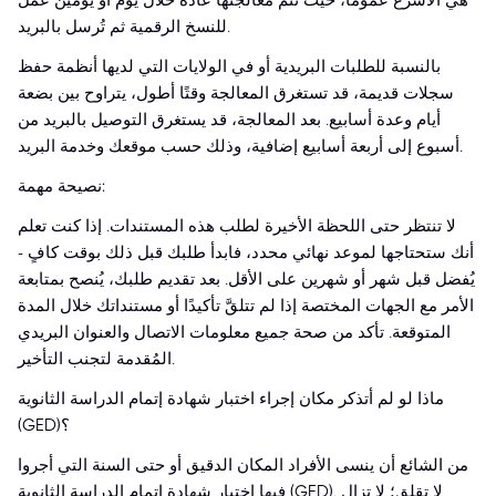
هي الأسرع عمومًا، حيث تتم معالجتها عادةً خلال يوم أو يومين عمل
للنسخ الرقمية ثم تُرسل بالبريد.
بالنسبة للطلبات البريدية أو في الولايات التي لديها أنظمة حفظ
سجلات قديمة، قد تستغرق المعالجة وقتًا أطول، يتراوح بين بضعة
أيام وعدة أسابيع. بعد المعالجة، قد يستغرق التوصيل بالبريد من
أسبوع إلى أربعة أسابيع إضافية، وذلك حسب موقعك وخدمة البريد.
نصيحة مهمة:
لا تنتظر حتى اللحظة الأخيرة لطلب هذه المستندات. إذا كنت تعلم
أنك ستحتاجها لموعد نهائي محدد، فابدأ طلبك قبل ذلك بوقت كافٍ -
يُفضل قبل شهر أو شهرين على الأقل. بعد تقديم طلبك، يُنصح بمتابعة
الأمر مع الجهات المختصة إذا لم تتلقَّ تأكيدًا أو مستنداتك خلال المدة
المتوقعة. تأكد من صحة جميع معلومات الاتصال والعنوان البريدي
المُقدمة لتجنب التأخير.
ماذا لو لم أتذكر مكان إجراء اختبار شهادة إتمام الدراسة الثانوية
(GED)؟
من الشائع أن ينسى الأفراد المكان الدقيق أو حتى السنة التي أجروا
فيها اختبار شهادة إتمام الدراسة الثانوية (GED). لا تقلق؛ لا تزال