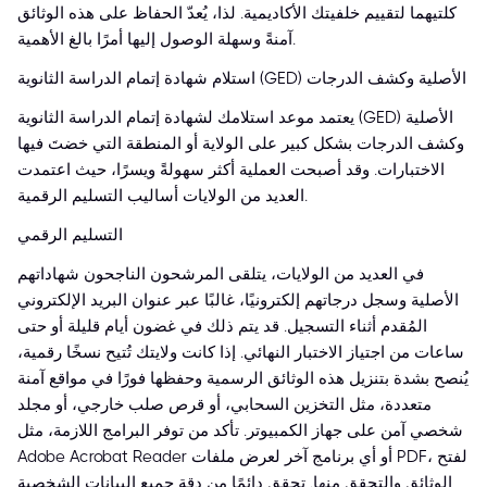
كلتيهما لتقييم خلفيتك الأكاديمية. لذا، يُعدّ الحفاظ على هذه الوثائق
آمنةً وسهلة الوصول إليها أمرًا بالغ الأهمية.
استلام شهادة إتمام الدراسة الثانوية (GED) الأصلية وكشف الدرجات
يعتمد موعد استلامك لشهادة إتمام الدراسة الثانوية (GED) الأصلية
وكشف الدرجات بشكل كبير على الولاية أو المنطقة التي خضتَ فيها
الاختبارات. وقد أصبحت العملية أكثر سهولةً ويسرًا، حيث اعتمدت
العديد من الولايات أساليب التسليم الرقمية.
التسليم الرقمي
في العديد من الولايات، يتلقى المرشحون الناجحون شهاداتهم
الأصلية وسجل درجاتهم إلكترونيًا، غالبًا عبر عنوان البريد الإلكتروني
المُقدم أثناء التسجيل. قد يتم ذلك في غضون أيام قليلة أو حتى
ساعات من اجتياز الاختبار النهائي. إذا كانت ولايتك تُتيح نسخًا رقمية،
يُنصح بشدة بتنزيل هذه الوثائق الرسمية وحفظها فورًا في مواقع آمنة
متعددة، مثل التخزين السحابي، أو قرص صلب خارجي، أو مجلد
شخصي آمن على جهاز الكمبيوتر. تأكد من توفر البرامج اللازمة، مثل
Adobe Acrobat Reader أو أي برنامج آخر لعرض ملفات PDF، لفتح
الوثائق والتحقق منها. تحقق دائمًا من دقة جميع البيانات الشخصية