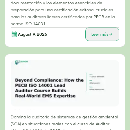
documentación y los elementos esenciales de
preparación para una certificación exitosa, cruciales
para los auditores líderes certificados por PECB en la
norma ISO 14001.
August 9, 2026
Leer más
Más allá del cumplimiento: Cómo el curso de auditor líder ISO 14001 de PECB desarrolla experiencia práctica en sistemas de gestión ambiental.
Domina la auditoría de sistemas de gestión ambiental
(SGA) en situaciones reales con el curso de Auditor