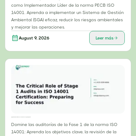
como Implementador Líder de la norma PECB ISO
14001. Aprenda a implementar un Sistema de Gestión
Ambiental (SGA) eficaz, reducir los riesgos ambientales
y mejorar las operaciones.
August 9, 2026
Leer más
El papel fundamental de las auditorías de la Fase 1 en la certificación ISO 14001: Preparación para el éxito
Domine las auditorías de la Fase 1 de la norma ISO
14001: Aprenda los objetivos clave, la revisión de la