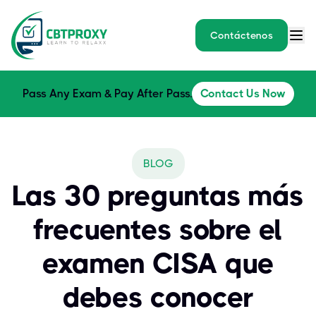
Contáctenos
Pass Any Exam & Pay After Pass.
Contact Us Now
BLOG
Las 30 preguntas más
frecuentes sobre el
examen CISA que
debes conocer