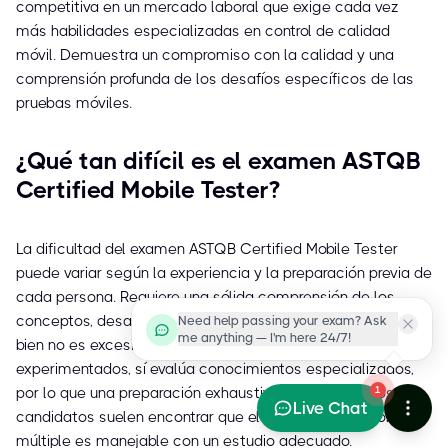
competitiva en un mercado laboral que exige cada vez
más habilidades especializadas en control de calidad
móvil. Demuestra un compromiso con la calidad y una
comprensión profunda de los desafíos específicos de las
pruebas móviles.
¿Qué tan difícil es el examen ASTQB
Certified Mobile Tester?
La dificultad del examen ASTQB Certified Mobile Tester
puede variar según la experiencia y la preparación previa de
cada persona. Requiere una sólida comprensión de los
conceptos, desafíos y técnicas de las pruebas móviles. Si
Need help passing your exam? Ask
me anything — I'm here 24/7!
bien no es excesivamente complejo para profesionales
experimentados, sí evalúa conocimientos especializados,
por lo que una preparación exhaustiva es esencial. Los
1
Live Chat
candidatos suelen encontrar que el formato de opción
múltiple es manejable con un estudio adecuado.